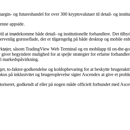
gin- og futureshandel for over 300 kryptovalutaer til detail- og institu
denne appside.
l at imødekomme både detail- og institutionelle forhandlere. Det tilbyd
ervenlig grænseflade, der er tilgængelig på både desktop og mobile enhe
rktøjer, såsom TradingView Web Terminal og en mobilapp til on-the-go-h
r giver begyndere mulighed for at spejle strategier for erfarne forhand
mal markedspåvirkning.
er, to-faktor-godkendelse og koldopbevaring for at beskytte brugerakt
us på inklusivitet og brugeroplevelse sigter Ascendex at give et proble
utoriseret, godkendt af eller på nogen måde officielt forbundet med Asc