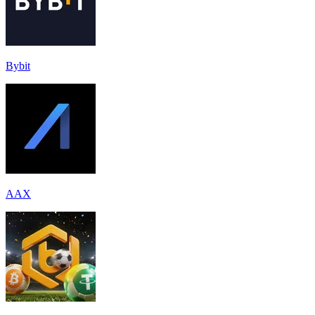
Bybit
AAX