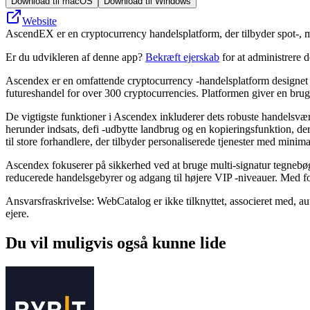
Download til macOS
Download til Windows
Website
AscendEX er en cryptocurrency handelsplatform, der tilbyder spot-, mar
Er du udvikleren af denne app?
Bekræft ejerskab
for at administrere 
Ascendex er en omfattende cryptocurrency -handelsplatform designet ti
futureshandel for over 300 cryptocurrencies. Platformen giver en brug
De vigtigste funktioner i Ascendex inkluderer dets robuste handelsvæ
herunder indsats, defi -udbytte landbrug og en kopieringsfunktion, de
til store forhandlere, der tilbyder personaliserede tjenester med mini
Ascendex fokuserer på sikkerhed ved at bruge multi-signatur tegnebøg
reducerede handelsgebyrer og adgang til højere VIP -niveauer. Med fok
Ansvarsfraskrivelse: WebCatalog er ikke tilknyttet, associeret med, a
ejere.
Du vil muligvis også kunne lide