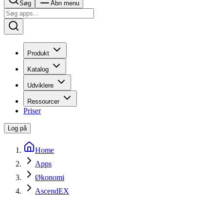
Søg
Åbn menu
Produkt
Katalog
Udviklere
Ressourcer
Priser
Log på
Home
Apps
Økonomi
AscendEX