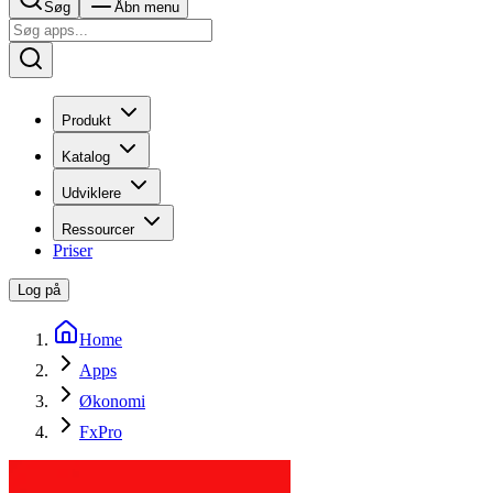
Søg
Åbn menu
Produkt
Katalog
Udviklere
Ressourcer
Priser
Log på
Home
Apps
Økonomi
FxPro