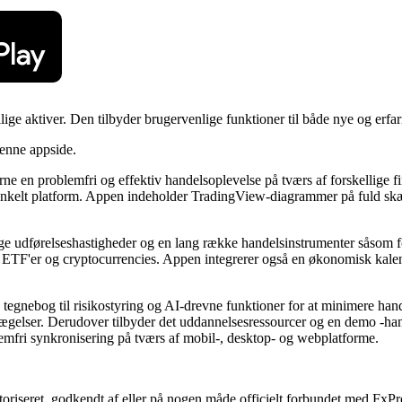
ige aktiver. Den tilbyder brugervenlige funktioner til både nye og erfa
denne appside.
ne en problemfri og effektiv handelsoplevelse på tværs af forskellige f
 enkelt platform. Appen indeholder TradingView-diagrammer på fuld skærm
e udførelseshastigheder og en lang række handelsinstrumenter såsom for
 ETF'er og cryptocurrencies. Appen integrerer også en økonomisk kalen
gnebog til risikostyring og AI-drevne funktioner for at minimere handel
vægelser. Derudover tilbyder det uddannelsesressourcer og en demo -hand
lemfri synkronisering på tværs af mobil-, desktop- og webplatforme.
toriseret, godkendt af eller på nogen måde officielt forbundet med FxPro