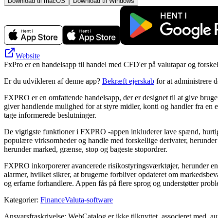
Download til macOS
Download til Windows
Website
FxPro er en handelsapp til handel med CFD'er på valutapar og forskell
Er du udvikleren af denne app?
Bekræft ejerskab
for at administrere 
FXPRO er en omfattende handelsapp, der er designet til at give bruger
giver handlende mulighed for at styre midler, konti og handler fra en
tage informerede beslutninger.
De vigtigste funktioner i FXPRO -appen inkluderer lave spænd, hurtig
populære virksomheder og handle med forskellige derivater, herunder
herunder marked, grænse, stop og bageste stopordrer.
FXPRO inkorporerer avancerede risikostyringsværktøjer, herunder en te
alarmer, hvilket sikrer, at brugerne forbliver opdateret om markedsbe
og erfarne forhandlere. Appen fås på flere sprog og understøtter prob
Kategorier
:
Finance
Valuta-software
Ansvarsfraskrivelse: WebCatalog er ikke tilknyttet, associeret med, au