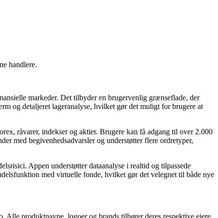
rne handlere.
inansielle markeder. Det tilbyder en brugervenlig grænseflade, der
 og detaljeret lageranalyse, hvilket gør det muligt for brugere at
ex, råvarer, indekser og aktier. Brugere kan få adgang til over 2.000
der med begivenhedsadvarsler og understøtter flere ordretyper,
srisici. Appen understøtter dataanalyse i realtid og tilpassede
elsfunktion med virtuelle fonde, hvilket gør det velegnet til både nye
. Alle produktnavne, logoer og brands tilhører deres respektive ejere.