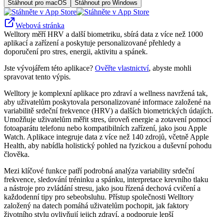
Stáhnout pro macOS
Stáhnout pro Windows
Webová stránka
Welltory měří HRV a další biometriku, sbírá data z více než 1000
aplikací a zařízení a poskytuje personalizované přehledy a
doporučení pro stres, energii, aktivitu a spánek.
Jste vývojářem této aplikace?
Ověřte vlastnictví
, abyste mohli
spravovat tento výpis.
Welltory je komplexní aplikace pro zdraví a wellness navržená tak,
aby uživatelům poskytovala personalizované informace založené na
variabilitě srdeční frekvence (HRV) a dalších biometrických údajích.
Umožňuje uživatelům měřit stres, úroveň energie a zotavení pomocí
fotoaparátu telefonu nebo kompatibilních zařízení, jako jsou Apple
Watch. Aplikace integruje data z více než 140 zdrojů, včetně Apple
Health, aby nabídla holistický pohled na fyzickou a duševní pohodu
člověka.
Mezi klíčové funkce patří podrobná analýza variability srdeční
frekvence, sledování tréninku a spánku, interpretace krevního tlaku
a nástroje pro zvládání stresu, jako jsou řízená dechová cvičení a
každodenní tipy pro sebeobsluhu. Přístup společnosti Welltory
založený na datech pomáhá uživatelům pochopit, jak faktory
životního stylu ovlivňují jejich zdraví, a podporuje lepší