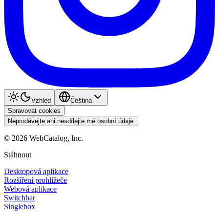
Vzhled
Čeština
Spravovat cookies
Neprodávejte ani nesdílejte mé osobní údaje
©
2026
WebCatalog, Inc.
Stáhnout
Desktopová aplikace
Rozšíření prohlížeče
Webová aplikace
Switchbar
Singlebox