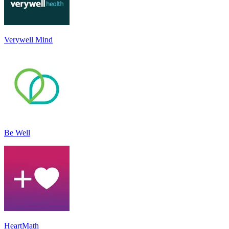
Verywell Mind
Be Well
HeartMath