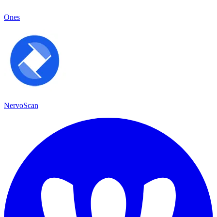
Ones
NervoScan