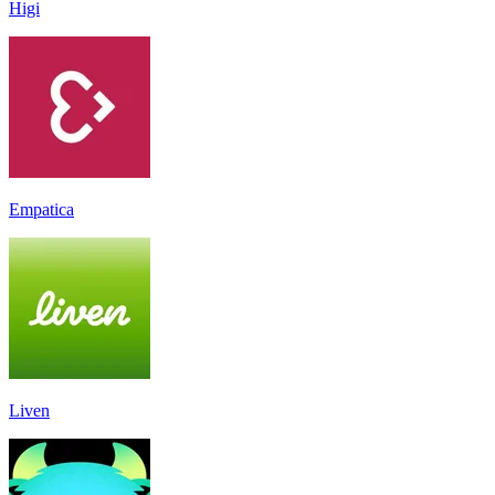
Higi
Empatica
Liven