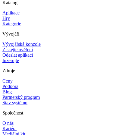
Katalog
Aplikace
Hry
Kategorie
Vývojáři
Vývojářská konzole
Získejte ověření
Odeslat aplikaci
Inzerujte
Zdroje
Ceny
Podpora
Blog
Partnerský program
Stav systému
Společnost
O nás
Kariéra
Mediální kit