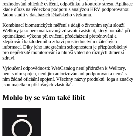
rozhodování ohledně cvičení, odpočinku a kontroly stresu. Aplikace
klade důraz na vědeckou podporu s analýzou HRV podporovanou
řadou studií v databázích lékařského výzkumu.
Kombinací biometrických měření s údaji o životním stylu slouží
Welltory jako personalizovaný zdravotní asistent, který pomáhá při
optimalizaci výkonu při cvičení, předcházení přetrénování a
zlepšování každodenního zdraví prostřednictvím užitečných
informací. Díky jeho integračním schopnostem je přizpůsobitelný
pro nepřetržité monitorování a hlubší vhled do různých dimenzí
zdraví.
Vyloučení odpovědnosti: WebCatalog není přidružen k Welltory,
není s ním spojen, není jím autorizován ani podporován a nemá s
ním žádné oficiální spojení. Všechny názvy produktů, loga a značky
jsou majetkem příslušných vlastníků.
Mohlo by se vám také líbit