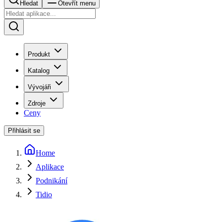
Hledat
Otevřít menu
Produkt
Katalog
Vývojáři
Zdroje
Ceny
Přihlásit se
Home
Aplikace
Podnikání
Tidio