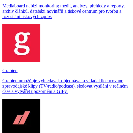
Mediaboard nabízí monitoring médií, analýzy, přehledy a reporty,
archiv článků, databázi novinářů a tiskové centrum pro tvorbu a
rozesílání tiskových zpráv.
Grabien
Grabien umožňuje vyhledávat, objednávat a vkládat licencované
zpravodajské klipy (TV/radio/podcast), sledovat vysílání v reálném
čase a vytvářet upozornění a GIFy.