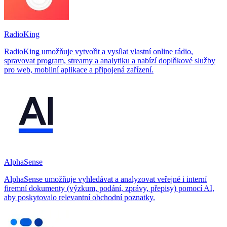
RadioKing
RadioKing umožňuje vytvořit a vysílat vlastní online rádio,
spravovat program, streamy a analytiku a nabízí doplňkové služby
pro web, mobilní aplikace a připojená zařízení.
AlphaSense
AlphaSense umožňuje vyhledávat a analyzovat veřejné i interní
firemní dokumenty (výzkum, podání, zprávy, přepisy) pomocí AI,
aby poskytovalo relevantní obchodní poznatky.