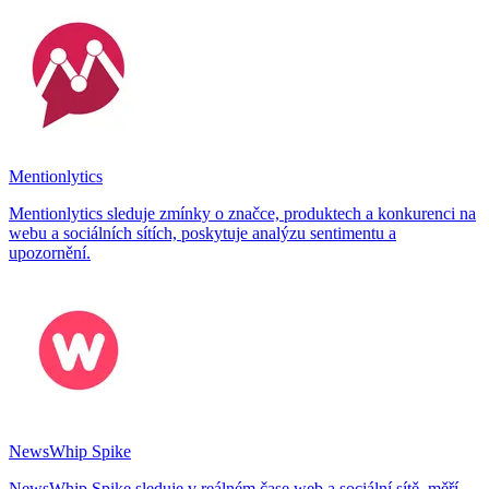
Mentionlytics
Mentionlytics sleduje zmínky o značce, produktech a konkurenci na
webu a sociálních sítích, poskytuje analýzu sentimentu a
upozornění.
NewsWhip Spike
NewsWhip Spike sleduje v reálném čase web a sociální sítě, měří