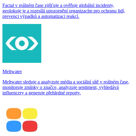
Factal v reálném čase zjišťuje a ověřuje globální incidenty,
geolokuje je a rozesílá upozornění organizacím pro ochranu lidí,
prevenci výpadků a automatizaci reakcí.
Meltwater
Meltwater sleduje a analyzuje média a sociální sítě v reálném čase,
monitoruje zmínky o značce, analyzuje sentiment, vyhledává
influencery a generuje přehledné reporty.