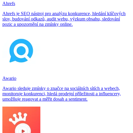
Ahrefs
Ahrefs je SEO nástroj pro analýzu konkurence, hledání klíčových
slov, budování odkazů, audit webu, výzkum obsahu, sledování
pozic a upozornění na zmínky online.
Awario
Awario sleduje zmínky o značce na sociálních sítích a webech,
monitoruje konkurenci, hledá prodejní příležitosti a influencery,
umožňuje reagovat a měřit dosah a sentiment.