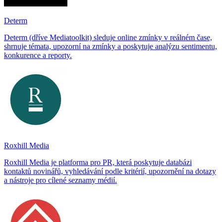
Determ
Determ (dříve Mediatoolkit) sleduje online zmínky v reálném čase,
shrnuje témata, upozorní na zmínky a poskytuje analýzu sentimentu,
konkurence a reporty.
Roxhill Media
Roxhill Media je platforma pro PR, která poskytuje databázi
kontaktů novinářů, vyhledávání podle kritérií, upozornění na dotazy
a nástroje pro cílené seznamy médií.