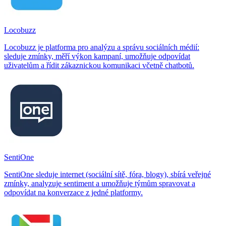
Locobuzz
Locobuzz je platforma pro analýzu a správu sociálních médií:
sleduje zmínky, měří výkon kampaní, umožňuje odpovídat
uživatelům a řídit zákaznickou komunikaci včetně chatbotů.
SentiOne
SentiOne sleduje internet (sociální sítě, fóra, blogy), sbírá veřejné
zmínky, analyzuje sentiment a umožňuje týmům spravovat a
odpovídat na konverzace z jedné platformy.