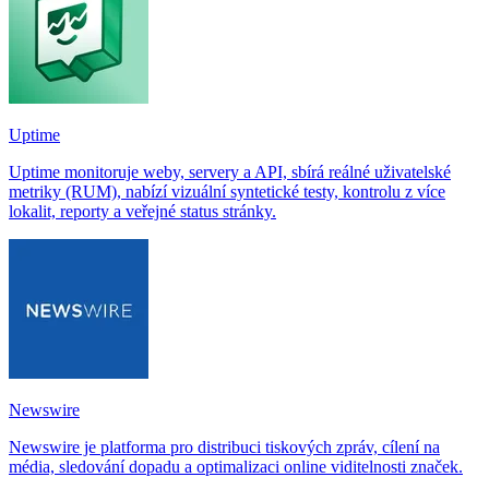
Uptime
Uptime monitoruje weby, servery a API, sbírá reálné uživatelské
metriky (RUM), nabízí vizuální syntetické testy, kontrolu z více
lokalit, reporty a veřejné status stránky.
Newswire
Newswire je platforma pro distribuci tiskových zpráv, cílení na
média, sledování dopadu a optimalizaci online viditelnosti značek.