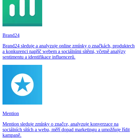
Brand24
Brand24 sleduje a analyzuje online zmínky o značkách, produktech
a konkurenci napříč webem a sociálními sítěmi, včetně analýzy
sentimentu a identifikace influencerů.
Mention
Mention sleduje zmínky o značce, analyzuje konverzace na
sociálních sítích a webu, měří dopad marketingu a umožňuje řídit
kampaně.