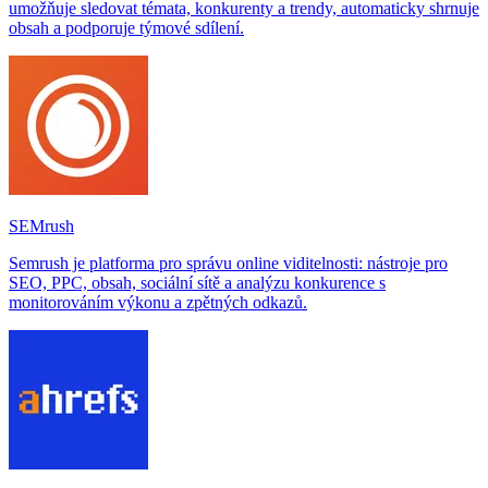
umožňuje sledovat témata, konkurenty a trendy, automaticky shrnuje
obsah a podporuje týmové sdílení.
SEMrush
Semrush je platforma pro správu online viditelnosti: nástroje pro
SEO, PPC, obsah, sociální sítě a analýzu konkurence s
monitorováním výkonu a zpětných odkazů.