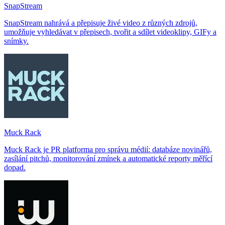
SnapStream
SnapStream nahrává a přepisuje živé video z různých zdrojů,
umožňuje vyhledávat v přepisech, tvořit a sdílet videoklipy, GIFy a
snímky.
Muck Rack
Muck Rack je PR platforma pro správu médií: databáze novinářů,
zasílání pitchů, monitorování zmínek a automatické reporty měřící
dopad.