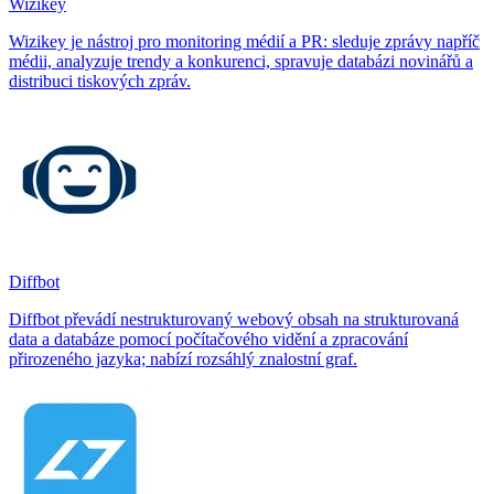
Wizikey
Wizikey je nástroj pro monitoring médií a PR: sleduje zprávy napříč
médii, analyzuje trendy a konkurenci, spravuje databázi novinářů a
distribuci tiskových zpráv.
Diffbot
Diffbot převádí nestrukturovaný webový obsah na strukturovaná
data a databáze pomocí počítačového vidění a zpracování
přirozeného jazyka; nabízí rozsáhlý znalostní graf.