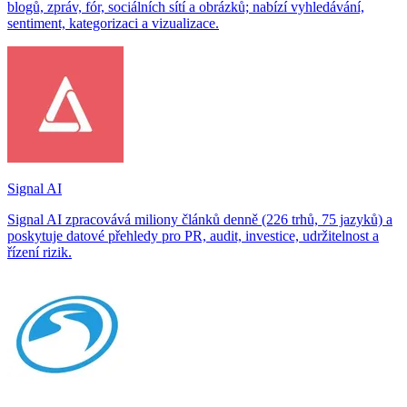
blogů, zpráv, fór, sociálních sítí a obrázků; nabízí vyhledávání,
sentiment, kategorizaci a vizualizace.
Signal AI
Signal AI zpracovává miliony článků denně (226 trhů, 75 jazyků) a
poskytuje datové přehledy pro PR, audit, investice, udržitelnost a
řízení rizik.