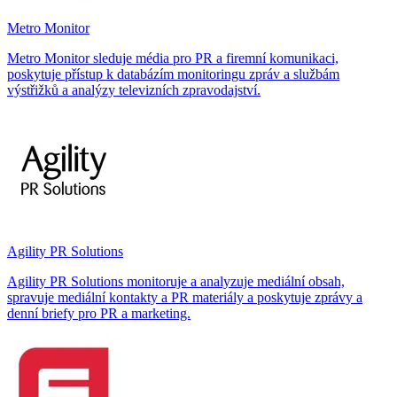
Metro Monitor
Metro Monitor sleduje média pro PR a firemní komunikaci,
poskytuje přístup k databázím monitoringu zpráv a službám
výstřižků a analýzy televizních zpravodajství.
Agility PR Solutions
Agility PR Solutions monitoruje a analyzuje mediální obsah,
spravuje mediální kontakty a PR materiály a poskytuje zprávy a
denní briefy pro PR a marketing.