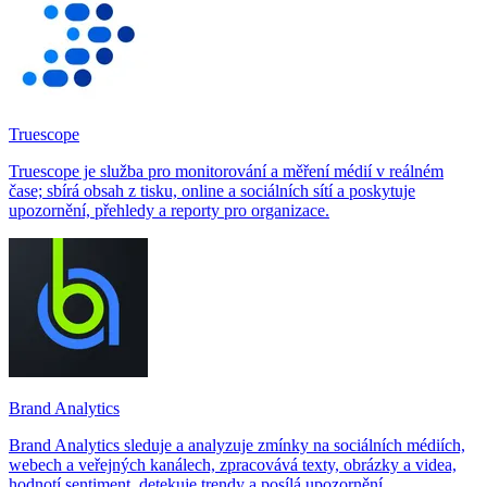
Truescope
Truescope je služba pro monitorování a měření médií v reálném
čase; sbírá obsah z tisku, online a sociálních sítí a poskytuje
upozornění, přehledy a reporty pro organizace.
Brand Analytics
Brand Analytics sleduje a analyzuje zmínky na sociálních médiích,
webech a veřejných kanálech, zpracovává texty, obrázky a videa,
hodnotí sentiment, detekuje trendy a posílá upozornění.