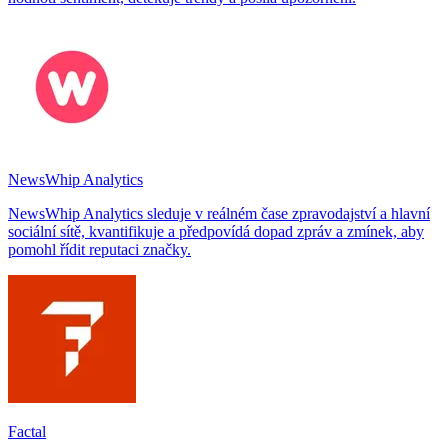
NewsWhip Analytics
NewsWhip Analytics sleduje v reálném čase zpravodajství a hlavní
sociální sítě, kvantifikuje a předpovídá dopad zpráv a zmínek, aby
pomohl řídit reputaci značky.
Factal