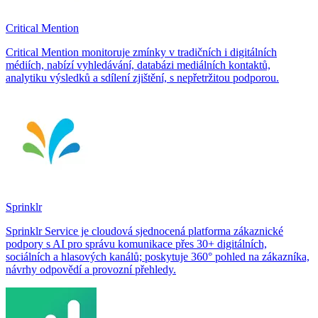
Critical Mention
Critical Mention monitoruje zmínky v tradičních i digitálních
médiích, nabízí vyhledávání, databázi mediálních kontaktů,
analytiku výsledků a sdílení zjištění, s nepřetržitou podporou.
Sprinklr
Sprinklr Service je cloudová sjednocená platforma zákaznické
podpory s AI pro správu komunikace přes 30+ digitálních,
sociálních a hlasových kanálů; poskytuje 360° pohled na zákazníka,
návrhy odpovědí a provozní přehledy.