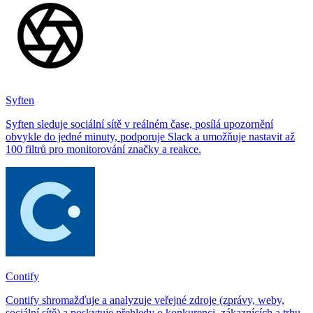
Syften
Syften sleduje sociální sítě v reálném čase, posílá upozornění
obvykle do jedné minuty, podporuje Slack a umožňuje nastavit až
100 filtrů pro monitorování značky a reakce.
Contify
Contify shromažďuje a analyzuje veřejné zdroje (zprávy, weby,
sociální sítě) a poskytuje přehledy o konkurenci, zákaznících a trhu.