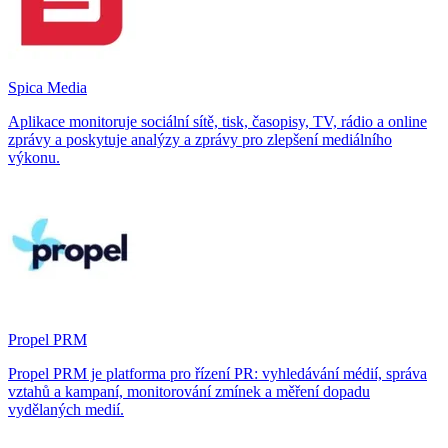
Spica Media
Aplikace monitoruje sociální sítě, tisk, časopisy, TV, rádio a online
zprávy a poskytuje analýzy a zprávy pro zlepšení mediálního
výkonu.
Propel PRM
Propel PRM je platforma pro řízení PR: vyhledávání médií, správa
vztahů a kampaní, monitorování zmínek a měření dopadu
vydělaných medií.