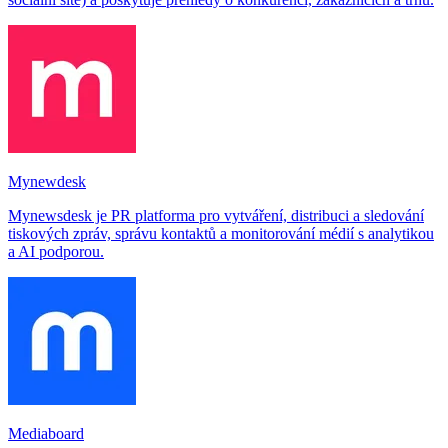
Mynewdesk
Mynewsdesk je PR platforma pro vytváření, distribuci a sledování
tiskových zpráv, správu kontaktů a monitorování médií s analytikou
a AI podporou.
Mediaboard