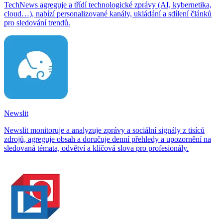
TechNews agreguje a třídí technologické zprávy (AI, kybernetika,
cloud…), nabízí personalizované kanály, ukládání a sdílení článků
pro sledování trendů.
Newslit
Newslit monitoruje a analyzuje zprávy a sociální signály z tisíců
zdrojů, agreguje obsah a doručuje denní přehledy a upozornění na
sledovaná témata, odvětví a klíčová slova pro profesionály.