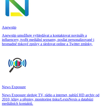
Anewstip
Anewstip umožňuje vyhledávat a kontaktovat novináře a
influencery, tvořit mediální seznamy, posílat personalizované i
hromadné tiskové zprávy a sledovat online a Twitter zmínky.
News Exposure
News Exposure sleduje TV, rádio a internet, nabízí HD archiv od
2010, klipy a přepisy, monitoring tisku/LexisNexis a databázi
mediálních kontaktů.