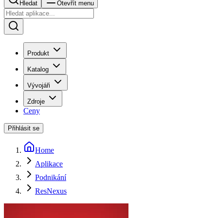
Hledat
Otevřít menu
Produkt
Katalog
Vývojáři
Zdroje
Ceny
Přihlásit se
Home
Aplikace
Podnikání
ResNexus