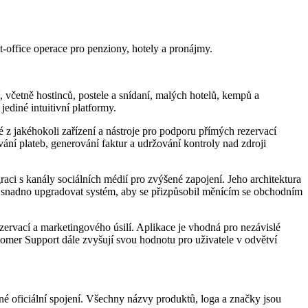
t‑office operace pro penziony, hotely a pronájmy.
, včetně hostinců, postele a snídaní, malých hotelů, kempů a
ediné intuitivní platformy.
é z jakéhokoli zařízení a nástroje pro podporu přímých rezervací
ání plateb, generování faktur a udržování kontroly nad zdroji
raci s kanály sociálních médií pro zvýšené zapojení. Jeho architektura
 a snadno upgradovat systém, aby se přizpůsobil měnícím se obchodním
zervací a marketingového úsilí. Aplikace je vhodná pro nezávislé
tomer Support dále zvyšují svou hodnotu pro uživatele v odvětví
é oficiální spojení. Všechny názvy produktů, loga a značky jsou