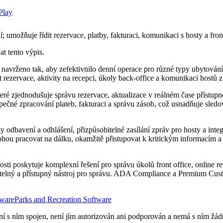
umožňuje řídit rezervace, platby, fakturaci, komunikaci s hosty a fron
at tento výpis.
 navrženo tak, aby zefektivnilo denní operace pro různé typy ubytování
zervace, aktivity na recepci, úkoly back-office a komunikaci hostů z j
eré zjednodušuje správu rezervace, aktualizace v reálném čase přístupn
ečné zpracování plateb, fakturaci a správu zásob, což usnadňuje sledov
 odbavení a odhlášení, přizpůsobitelné zasílání zpráv pro hosty a integ
mohou pracovat na dálku, okamžitě přistupovat k kritickým informacím
ti poskytuje komplexní řešení pro správu úkolů front office, online re
ovatelný a přístupný nástroj pro správu. ADA Compliance a Premium Cus
tware
Parks and Recreation Software
 s ním spojen, není jím autorizován ani podporován a nemá s ním žádn