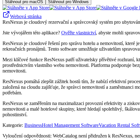
Stáhnout pro macOS
Stáhnout pro Windows
Webová stránka
ResNexus je cloudový rezervační a správcovský systém pro ubytování; 
Jste vývojářem této aplikace?
Ověřte vlastnictví
, abyste mohli spravov
ResNexus je cloudové řešení pro správu hotelu a nemovitostí, které je
rekreačních pronájmů. Tento software umožňuje uživatelům spravovat re
Mezi klíčové funkce ResNexus patří uživatelsky přívětivé rozhraní, kt
prostřednictvím vlastního webu nemovitosti. Platforma podporuje bezp
nemovitosti.
ResNexus pomáhá zlepšit zážitek hostů tím, že nabízí efektivní procesy
založená na cloudu zajišťuje, že správci nemovitostí a zaměstnanci 
potřebám.
ResNexus se zaměřením na maximalizaci provozní efektivity a ziskovos
nemovitosti a malé hotelové skupiny, které hledají spolehlivý, škál
pohostinství.
Kategorie
:
Business
Hotel Management Software
Vacation Rental Sof
Vyloučení odpovědnosti: WebCatalog není přidružen k ResNexus, není