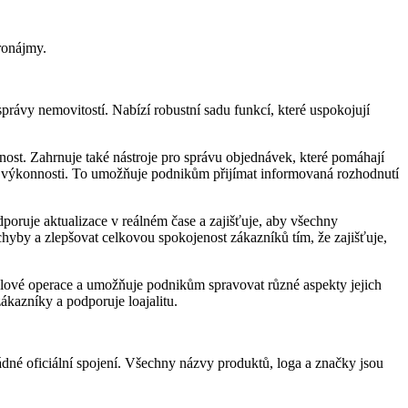
ronájmy.
právy nemovitostí. Nabízí robustní sadu funkcí, které uspokojují
ost. Zahrnuje také nástroje pro správu objednávek, které pomáhají
ní výkonnosti. To umožňuje podnikům přijímat informovaná rozhodnutí
oruje aktualizace v reálném čase a zajišťuje, aby všechny
hyby a zlepšovat celkovou spokojenost zákazníků tím, že zajišťuje,
análové operace a umožňuje podnikům spravovat různé aspekty jejich
ákazníky a podporuje loajalitu.
né oficiální spojení. Všechny názvy produktů, loga a značky jsou