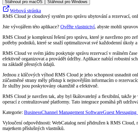
Stáhnout pro macOS
Stáhnout pro Windows
Webová stránka
RMS Cloud je cloudový systém pro správu ubytování a rezervací, onli
Jste vývojářem této aplikace?
Ověřte vlastnictví
, abyste mohli spravov
RMS Cloud je komplexní řešení pro správu, které je navrženo pro zefe
potřeby podniků, které se snaží optimalizovat své každodenní úkoly a z
RMS Cloud ve svém jádru poskytuje správu rezervací v reálném čase 
efektivně organizovat a provádět údržby. Aplikace nabízí robustní s
na základě přesných údajů.
Jednou z klíčových výhod RMS Cloud je jeho schopnost usnadnit onli
zúčastněné strany měly přístup k nejnovějším informacím o rezervací
že služby jsou poskytovány okamžitě a efektivně.
RMS Cloud je navržen tak, aby byl škálovatelný a flexibilní, takže j
operací z centralizované platformy. Tato integrace pomáhá při udržov
Kategorie
:
Business
Channel Management Software
Guest Messaging 
Vyloučení odpovědnosti: WebCatalog není přidružen k RMS Cloud, nen
majetkem příslušných vlastníků.