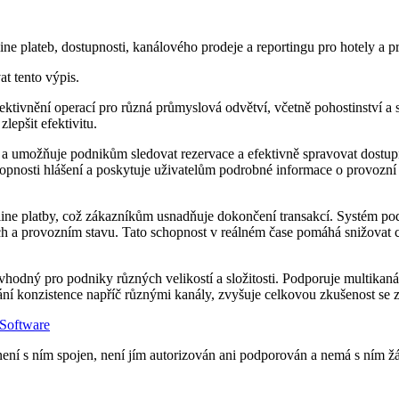
ne plateb, dostupnosti, kanálového prodeje a reportingu pro hotely a p
at tento výpis.
ktivnění operací pro různá průmyslová odvětví, včetně pohostinství a s
lepšit efektivitu.
a umožňuje podnikům sledovat rezervace a efektivně spravovat dostupn
chopnosti hlášení a poskytuje uživatelům podrobné informace o provoz
ne platby, což zákazníkům usnadňuje dokončení transakcí. Systém podp
ch a provozním stavu. Tato schopnost v reálném čase pomáhá snižovat c
e vhodný pro podniky různých velikostí a složitosti. Podporuje multik
ání konzistence napříč různými kanály, zvyšuje celkovou zkušenost se z
Software
í s ním spojen, není jím autorizován ani podporován a nemá s ním žád