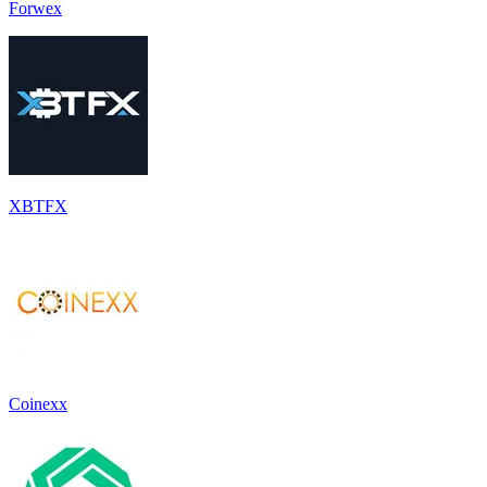
Forwex
XBTFX
Coinexx