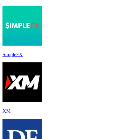
SimpleFX
XM