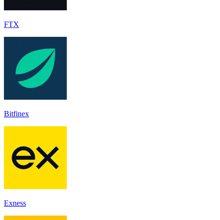
FTX
Bitfinex
Exness