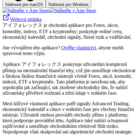
Stáhnout pro macOS
Stáhnout pro Windows
Webová stránka
アイフォレックス je obchodní aplikace pro Forex, akcie,
komodity, indexy, ETF a kryptoměny; poskytuje reálné ceny,
ekonomický kalendář, obchodní signály, řízení rizik a vzdělávání.
Jste vývojářem této aplikace?
Ověřte vlastnictví
, abyste mohli
spravovat tento výpis.
Aplikace アイフォレックス poskytuje uživatelům komplexní
přístup na mezinárodní finanční trhy, což jim umožňuje obchodovat
s širokou škálou finančních nástrojů včetně Forex, akcií, komodit,
indexů, ETF a kryptoměn. Tato platforma je navržena tak, aby
uspokojila jak začínající, tak zkušené obchodníky tím, že nabízí
uživatelsky přívětivé rozhraní a tržní údaje v reálném čase.
Mezi klíčové vlastnosti aplikace patří signály Advanced Trading,
ekonomický kalendář a citace v reálném čase pro všechny finanční
nástroje. Uživatelé mohou provádět obchody přímo z platformy,
která podporuje provádění trhu. Aplikace také nabízí schopnosti
zajišťování a umožňuje obchodníkům efektivně řídit riziko.
Nepodporuje však skalpování ani algoritmické obchodní strategie.