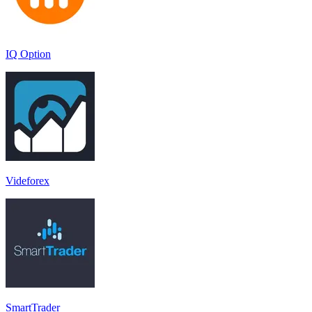
IQ Option
Videforex
SmartTrader