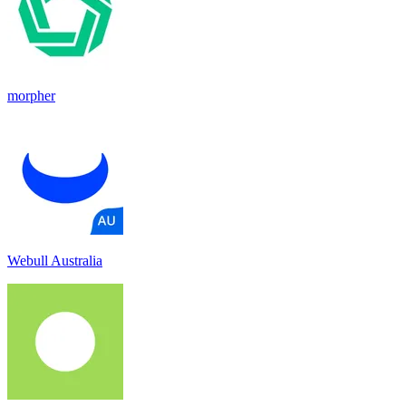
morpher
Webull Australia