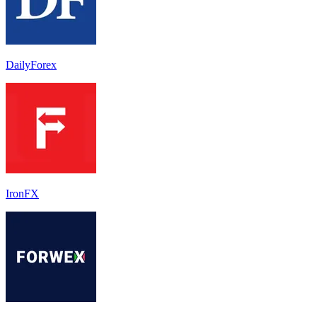
DailyForex
IronFX