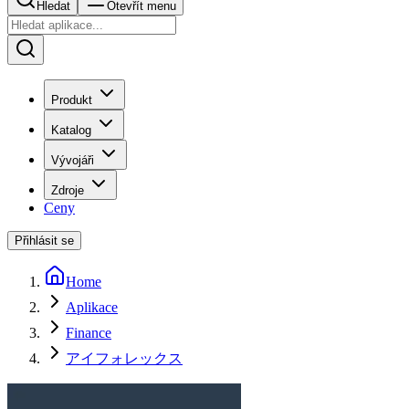
Hledat
Otevřít menu
Produkt
Katalog
Vývojáři
Zdroje
Ceny
Přihlásit se
Home
Aplikace
Finance
アイフォレックス