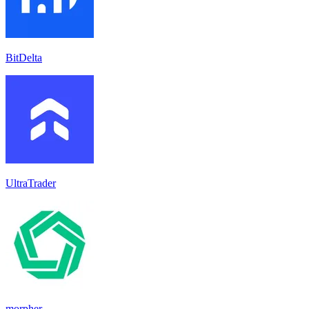
BitDelta
UltraTrader
morpher