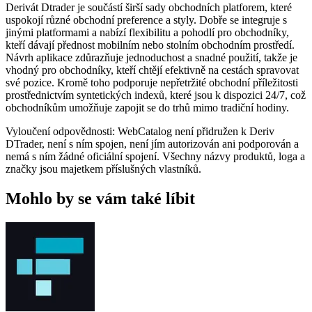
Derivát Dtrader je součástí širší sady obchodních platforem, které
uspokojí různé obchodní preference a styly. Dobře se integruje s
jinými platformami a nabízí flexibilitu a pohodlí pro obchodníky,
kteří dávají přednost mobilním nebo stolním obchodním prostředí.
Návrh aplikace zdůrazňuje jednoduchost a snadné použití, takže je
vhodný pro obchodníky, kteří chtějí efektivně na cestách spravovat
své pozice. Kromě toho podporuje nepřetržité obchodní příležitosti
prostřednictvím syntetických indexů, které jsou k dispozici 24/7, což
obchodníkům umožňuje zapojit se do trhů mimo tradiční hodiny.
Vyloučení odpovědnosti: WebCatalog není přidružen k Deriv
DTrader, není s ním spojen, není jím autorizován ani podporován a
nemá s ním žádné oficiální spojení. Všechny názvy produktů, loga a
značky jsou majetkem příslušných vlastníků.
Mohlo by se vám také líbit