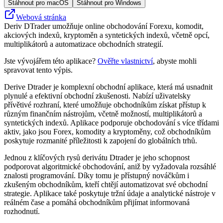
Stáhnout pro macOS
Stáhnout pro Windows
Webová stránka
Deriv DTrader umožňuje online obchodování Forexu, komodit,
akciových indexů, kryptoměn a syntetických indexů, včetně opcí,
multiplikátorů a automatizace obchodních strategií.
Jste vývojářem této aplikace?
Ověřte vlastnictví
, abyste mohli
spravovat tento výpis.
Derive Dtrader je komplexní obchodní aplikace, která má usnadnit
plynulé a efektivní obchodní zkušenosti. Nabízí uživatelsky
přívětivé rozhraní, které umožňuje obchodníkům získat přístup k
různým finančním nástrojům, včetně možností, multiplikátorů a
syntetických indexů. Aplikace podporuje obchodování s více třídami
aktiv, jako jsou Forex, komodity a kryptoměny, což obchodníkům
poskytuje rozmanité příležitosti k zapojení do globálních trhů.
Jednou z klíčových rysů derivátu Dtrader je jeho schopnost
podporovat algoritmické obchodování, aniž by vyžadovala rozsáhlé
znalosti programování. Díky tomu je přístupný nováčkům i
zkušeným obchodníkům, kteří chtějí automatizovat své obchodní
strategie. Aplikace také poskytuje tržní údaje a analytické nástroje v
reálném čase a pomáhá obchodníkům přijímat informovaná
rozhodnutí.