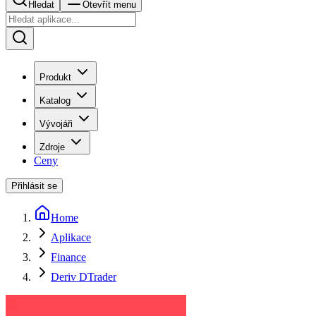
Hledat
Otevřít menu
Produkt
Katalog
Vývojáři
Zdroje
Ceny
Přihlásit se
Home
Aplikace
Finance
Deriv DTrader