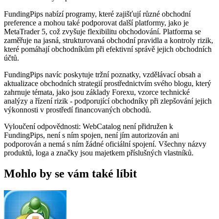
FundingPips nabízí programy, které zajišťují různé obchodní
preference a mohou také podporovat další platformy, jako je
MetaTrader 5, což zvyšuje flexibilitu obchodování. Platforma se
zaměřuje na jasná, strukturovaná obchodní pravidla a kontroly rizik,
které pomáhají obchodníkům při efektivní správě jejich obchodních
účtů.
FundingPips navíc poskytuje tržní poznatky, vzdělávací obsah a
aktualizace obchodních strategií prostřednictvím svého blogu, který
zahrnuje témata, jako jsou základy Forexu, vzorce technické
analýzy a řízení rizik - podporující obchodníky při zlepšování jejich
výkonnosti v prostředí financovaných obchodů.
Vyloučení odpovědnosti: WebCatalog není přidružen k
FundingPips, není s ním spojen, není jím autorizován ani
podporován a nemá s ním žádné oficiální spojení. Všechny názvy
produktů, loga a značky jsou majetkem příslušných vlastníků.
Mohlo by se vám také líbit