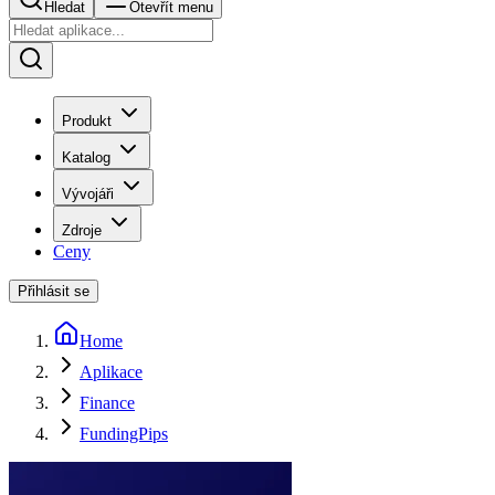
Hledat
Otevřít menu
Produkt
Katalog
Vývojáři
Zdroje
Ceny
Přihlásit se
Home
Aplikace
Finance
FundingPips