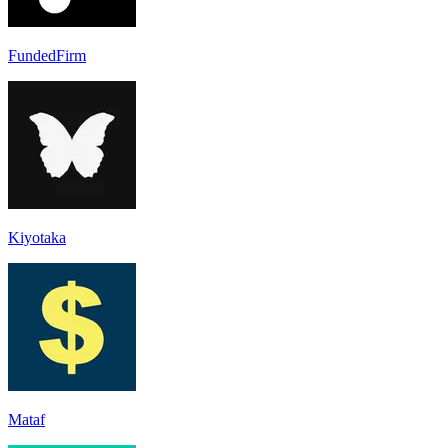
FundedFirm
Kiyotaka
Mataf