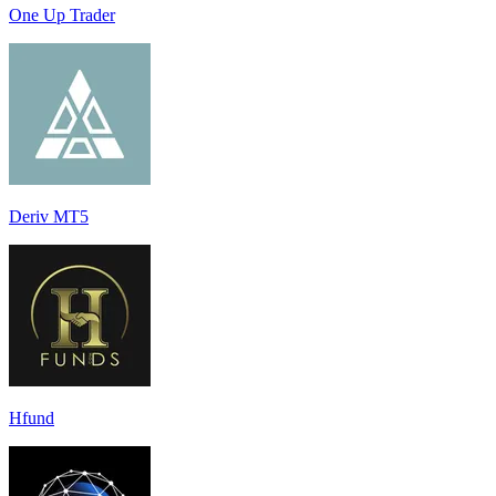
One Up Trader
Deriv MT5
Hfund