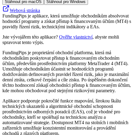
Stáhnout pro macOS
Stáhnout pro Windows
Webová stránka
FundingPips je aplikace, která umožňuje obchodníkům absolvovat
hodnotící programy a získat přístup k financovaným účtům (MT4) s
pravidly řízení rizik, technickými indikátory a EAs.
Jste vývojářem této aplikace?
Ověřte vlastnictví
, abyste mohli
spravovat tento výpis.
FundingPips je proprietární obchodní platforma, která má
obchodníkům poskytovat přístup k financovaným obchodním
účtům, především prostřednictvím platformy MetaTrader 4 (MT4).
Umožňuje obchodníkům účastnit se hodnotících programů
dodržováním definovaných pravidel řízení rizik, jako je maximální
denní ztráta, celkové čerpání a cíle zisku. Po úspěšném dokončení
těchto hodnocení získají obchodníci přístup k financovaným účtům,
kde mohou obchodovat pod stejnými rizikovými parametry.
Aplikace podporuje pokročilé funkce mapování, širokou škálu
technických ukazatelů a algoritmické obchodní schopnosti
prostřednictvím odborných poradců (EAS), což je vhodné pro
obchodníky, kteří se spoléhají na technickou analýzu a
automatizované strategie. Dostupnost MT4 na stolních i mobilních
zařízeních umožňuje konzistentní monitorování a provádění
obchodů z různých platforem.