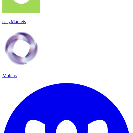
easyMarkets
Mobius