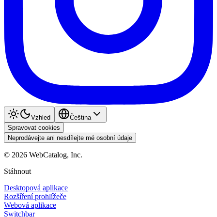
Vzhled
Čeština
Spravovat cookies
Neprodávejte ani nesdílejte mé osobní údaje
©
2026
WebCatalog, Inc.
Stáhnout
Desktopová aplikace
Rozšíření prohlížeče
Webová aplikace
Switchbar