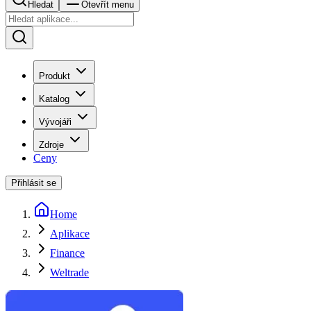
Hledat
Otevřít menu
Produkt
Katalog
Vývojáři
Zdroje
Ceny
Přihlásit se
Home
Aplikace
Finance
Weltrade