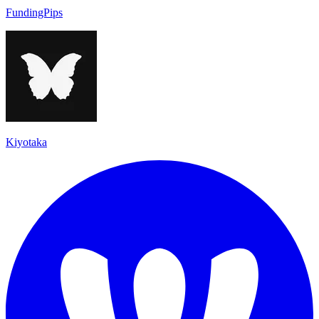
FundingPips
Kiyotaka