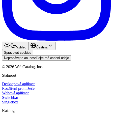
Vzhled
Čeština
Spravovat cookies
Neprodávejte ani nesdílejte mé osobní údaje
©
2026
WebCatalog, Inc.
Stáhnout
Desktopová aplikace
Rozšíření prohlížeče
Webová aplikace
Switchbar
Singlebox
Katalog