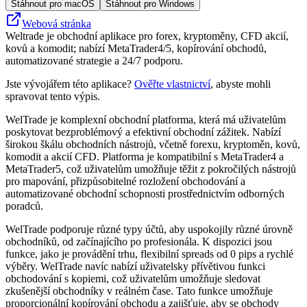
Stáhnout pro macOS
Stáhnout pro Windows
Webová stránka
Weltrade je obchodní aplikace pro forex, kryptoměny, CFD akcií,
kovů a komodit; nabízí MetaTrader4/5, kopírování obchodů,
automatizované strategie a 24/7 podporu.
Jste vývojářem této aplikace?
Ověřte vlastnictví
, abyste mohli
spravovat tento výpis.
WelTrade je komplexní obchodní platforma, která má uživatelům
poskytovat bezproblémový a efektivní obchodní zážitek. Nabízí
širokou škálu obchodních nástrojů, včetně forexu, kryptoměn, kovů,
komodit a akcií CFD. Platforma je kompatibilní s MetaTrader4 a
MetaTrader5, což uživatelům umožňuje těžit z pokročilých nástrojů
pro mapování, přizpůsobitelné rozložení obchodování a
automatizované obchodní schopnosti prostřednictvím odborných
poradců.
WelTrade podporuje různé typy účtů, aby uspokojily různé úrovně
obchodníků, od začínajícího po profesionála. K dispozici jsou
funkce, jako je provádění trhu, flexibilní spreads od 0 pips a rychlé
výběry. WelTrade navíc nabízí uživatelsky přívětivou funkci
obchodování s kopiemi, což uživatelům umožňuje sledovat
zkušenější obchodníky v reálném čase. Tato funkce umožňuje
proporcionální kopírování obchodu a zajišťuje, aby se obchody