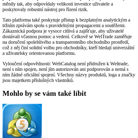
měnily tak, aby odpovídaly velikosti investice uživatele a
poskytovaly robustní nástroj pro řízení rizik.
Tato platforma také poskytuje přístup k bezplatným analytickým a
tržním zprávám spolu s pravidelnými propagacemi a soutěžemi.
Zákaznická podpora je vysoce citlivá a zajišťuje, aby uživatelé
dostávali včasnou pomoc a vedení. Celkově se WelTrade zaměřuje
na doručení spolehlivého a transparentního obchodního prostředí,
což z něj činí solidní volbu pro obchodníky, kteří hledají univerzální
a uživatelsky orientovanou platformu.
Vyloučení odpovědnosti: WebCatalog není přidružen k Weltrade,
není s ním spojen, není jím autorizován ani podporován a nemá s
ním žádné oficiální spojení. Všechny názvy produktů, loga a značky
jsou majetkem příslušných vlastníků.
Mohlo by se vám také líbit