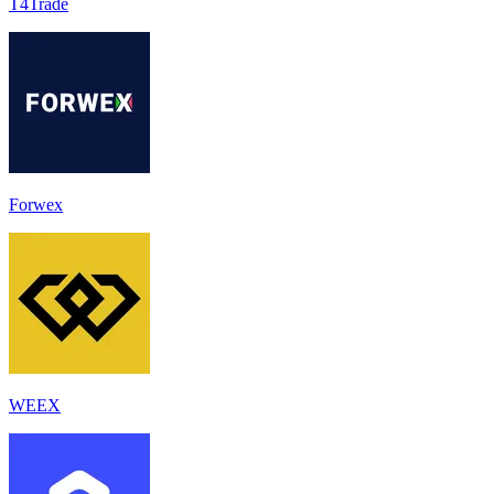
T4Trade
Forwex
WEEX