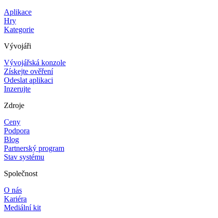
Aplikace
Hry
Kategorie
Vývojáři
Vývojářská konzole
Získejte ověření
Odeslat aplikaci
Inzerujte
Zdroje
Ceny
Podpora
Blog
Partnerský program
Stav systému
Společnost
O nás
Kariéra
Mediální kit