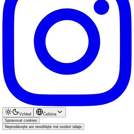
Vzhled
Čeština
Spravovat cookies
Neprodávejte ani nesdílejte mé osobní údaje