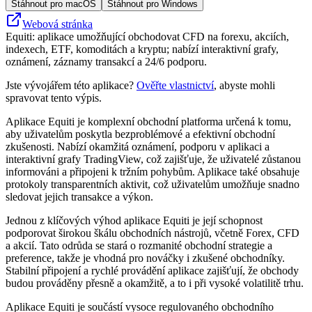
Stáhnout pro macOS
Stáhnout pro Windows
Webová stránka
Equiti: aplikace umožňující obchodovat CFD na forexu, akciích,
indexech, ETF, komoditách a kryptu; nabízí interaktivní grafy,
oznámení, záznamy transakcí a 24/6 podporu.
Jste vývojářem této aplikace?
Ověřte vlastnictví
, abyste mohli
spravovat tento výpis.
Aplikace Equiti je komplexní obchodní platforma určená k tomu,
aby uživatelům poskytla bezproblémové a efektivní obchodní
zkušenosti. Nabízí okamžitá oznámení, podporu v aplikaci a
interaktivní grafy TradingView, což zajišťuje, že uživatelé zůstanou
informováni a připojeni k tržním pohybům. Aplikace také obsahuje
protokoly transparentních aktivit, což uživatelům umožňuje snadno
sledovat jejich transakce a výkon.
Jednou z klíčových výhod aplikace Equiti je její schopnost
podporovat širokou škálu obchodních nástrojů, včetně Forex, CFD
a akcií. Tato odrůda se stará o rozmanité obchodní strategie a
preference, takže je vhodná pro nováčky i zkušené obchodníky.
Stabilní připojení a rychlé provádění aplikace zajišťují, že obchody
budou prováděny přesně a okamžitě, a to i při vysoké volatilitě trhu.
Aplikace Equiti je součástí vysoce regulovaného obchodního