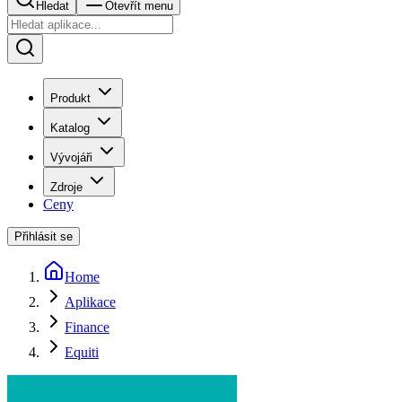
Hledat
Otevřít menu
Produkt
Katalog
Vývojáři
Zdroje
Ceny
Přihlásit se
Home
Aplikace
Finance
Equiti