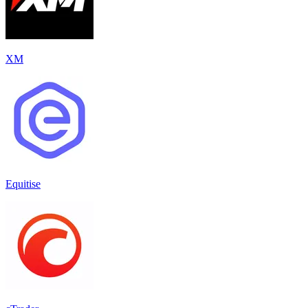
XM
Equitise