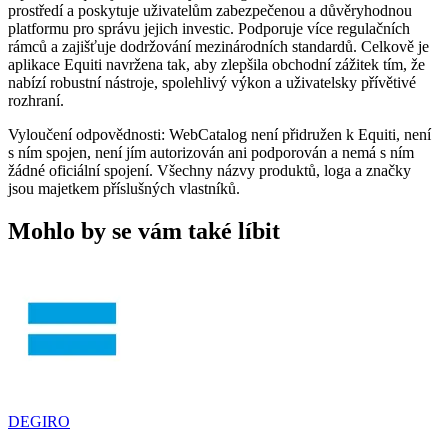
prostředí a poskytuje uživatelům zabezpečenou a důvěryhodnou
platformu pro správu jejich investic. Podporuje více regulačních
rámců a zajišťuje dodržování mezinárodních standardů. Celkově je
aplikace Equiti navržena tak, aby zlepšila obchodní zážitek tím, že
nabízí robustní nástroje, spolehlivý výkon a uživatelsky přívětivé
rozhraní.
Vyloučení odpovědnosti: WebCatalog není přidružen k Equiti, není
s ním spojen, není jím autorizován ani podporován a nemá s ním
žádné oficiální spojení. Všechny názvy produktů, loga a značky
jsou majetkem příslušných vlastníků.
Mohlo by se vám také líbit
DEGIRO