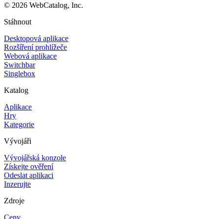
©
2026
WebCatalog, Inc.
Stáhnout
Desktopová aplikace
Rozšíření prohlížeče
Webová aplikace
Switchbar
Singlebox
Katalog
Aplikace
Hry
Kategorie
Vývojáři
Vývojářská konzole
Získejte ověření
Odeslat aplikaci
Inzerujte
Zdroje
Ceny