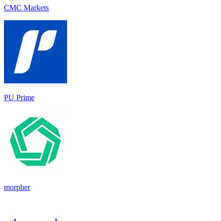
CMC Markets
PU Prime
morpher