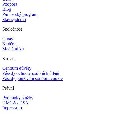
Podpora
Blog
Partnerský program
Stav systému
Společnost
O nás
Kariéra
Mediální kit
Soulad
Centrum důvěry
Zásady ochrany osobních údajů
Zásady používání souborů cookie
Právní
Podmínky služby
DMCA / DSA
Impressum