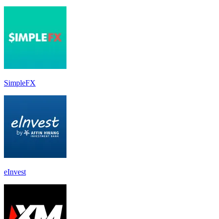
SimpleFX
eInvest