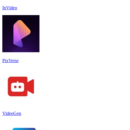
InVideo
PixVerse
VideoGen