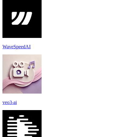
WaveSpeedAI
veo3-ai