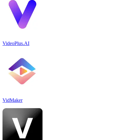
VideoPlus.AI
VidMaker