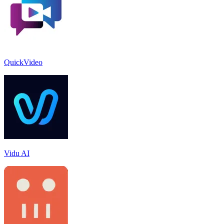
QuickVideo
Vidu AI