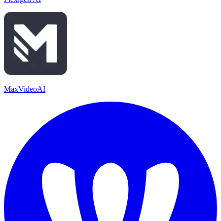
MaxVideoAI