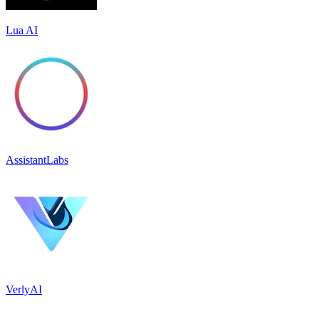
Lua AI
AssistantLabs
VerlyAI