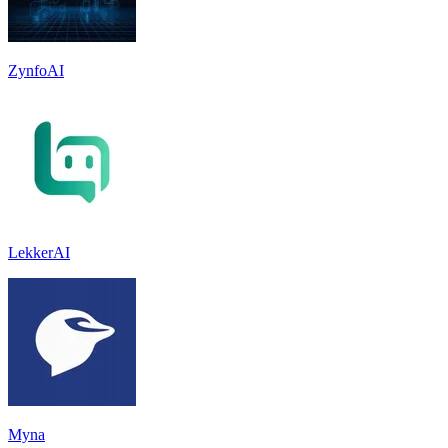
ZynfoAI
LekkerAI
Myna