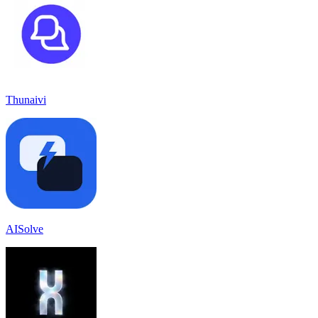
Thunaivi
AISolve