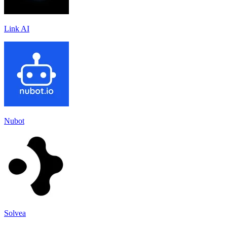
Link AI
Nubot
Solvea