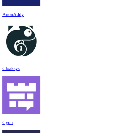
AnonAddy
Cloaksys
Cyph