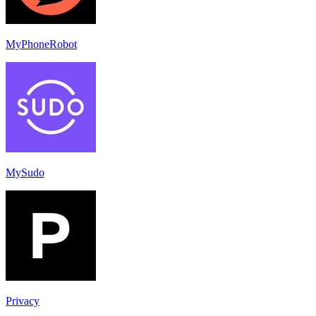
MyPhoneRobot
MySudo
Privacy