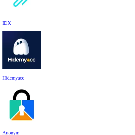
IDX
Hidemyacc
Anonym