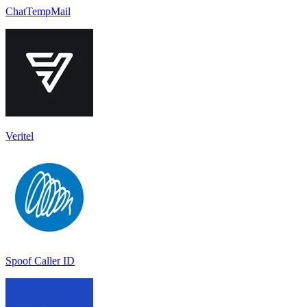
ChatTempMail
Veritel
Spoof Caller ID