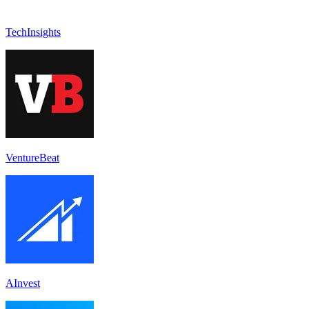
TechInsights
VentureBeat
AInvest