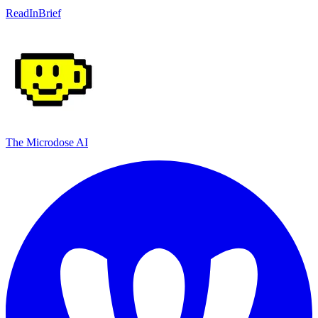
ReadInBrief
The Microdose AI