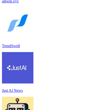
aitools.xyz
TrendSwell
Just AI News