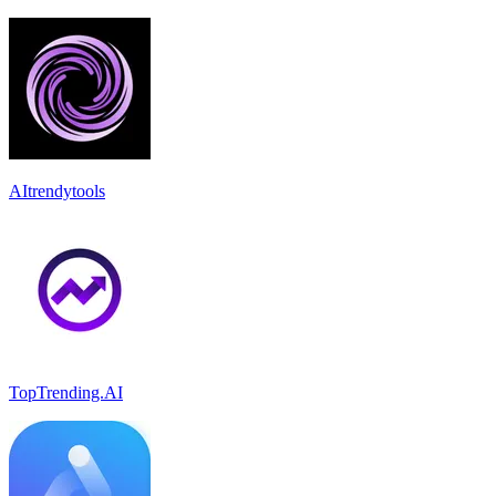
AItrendytools
TopTrending.AI