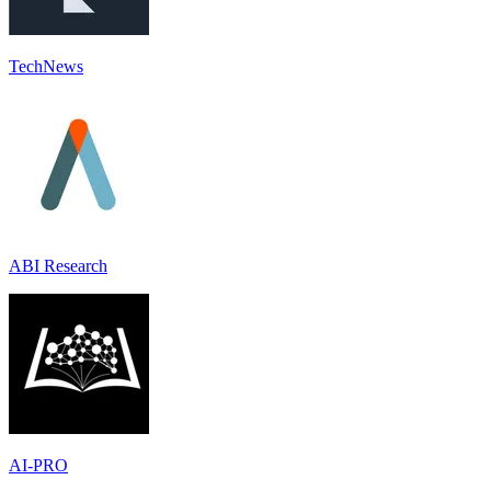
TechNews
ABI Research
AI-PRO