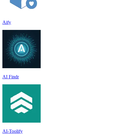
Aify
AI Findr
AI-Toolify