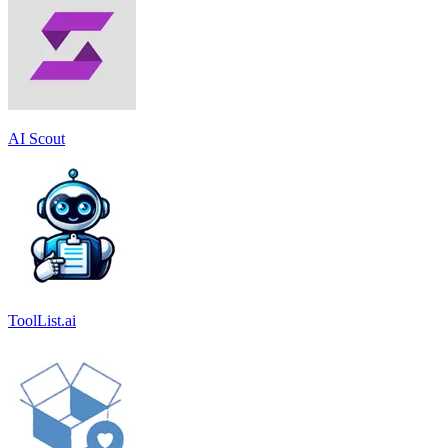
AI Scout
ToolList.ai