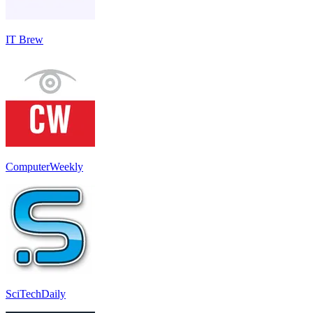
IT Brew
ComputerWeekly
SciTechDaily