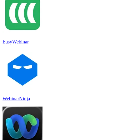
EasyWebinar
WebinarNinja