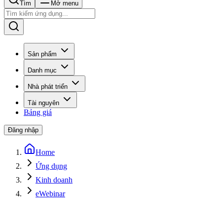
Tìm
Mở menu
Sản phẩm
Danh mục
Nhà phát triển
Tài nguyên
Bảng giá
Đăng nhập
Home
Ứng dụng
Kinh doanh
eWebinar