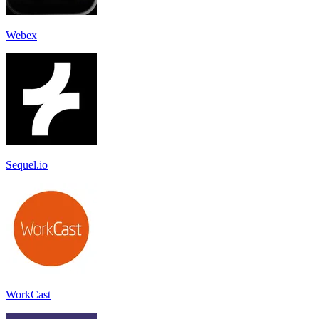
Webex
Sequel.io
WorkCast