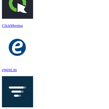
ClickMeeting
eWebLife