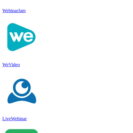
WebinarJam
WeVideo
LiveWebinar