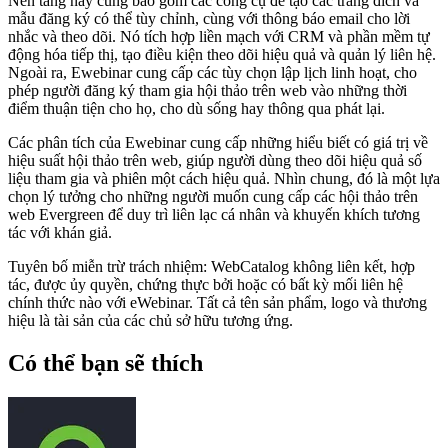
Nền tảng này cũng bao gồm các công cụ để tạo các trang đích và
mẫu đăng ký có thể tùy chỉnh, cùng với thông báo email cho lời
nhắc và theo dõi. Nó tích hợp liền mạch với CRM và phần mềm tự
động hóa tiếp thị, tạo điều kiện theo dõi hiệu quả và quản lý liên hệ.
Ngoài ra, Ewebinar cung cấp các tùy chọn lập lịch linh hoạt, cho
phép người đăng ký tham gia hội thảo trên web vào những thời
điểm thuận tiện cho họ, cho dù sống hay thông qua phát lại.
Các phân tích của Ewebinar cung cấp những hiểu biết có giá trị về
hiệu suất hội thảo trên web, giúp người dùng theo dõi hiệu quả số
liệu tham gia và phiên một cách hiệu quả. Nhìn chung, đó là một lựa
chọn lý tưởng cho những người muốn cung cấp các hội thảo trên
web Evergreen để duy trì liên lạc cá nhân và khuyến khích tương
tác với khán giả.
Tuyên bố miễn trừ trách nhiệm: WebCatalog không liên kết, hợp
tác, được ủy quyền, chứng thực bởi hoặc có bất kỳ mối liên hệ
chính thức nào với eWebinar. Tất cả tên sản phẩm, logo và thương
hiệu là tài sản của các chủ sở hữu tương ứng.
Có thể bạn sẽ thích