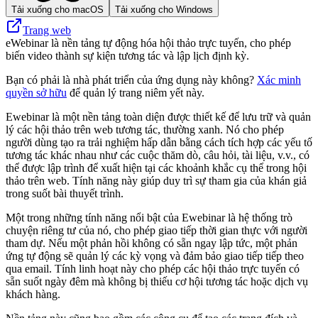
Tải xuống cho macOS
Tải xuống cho Windows
Trang web
eWebinar là nền tảng tự động hóa hội thảo trực tuyến, cho phép
biến video thành sự kiện tương tác và lập lịch định kỳ.
Bạn có phải là nhà phát triển của ứng dụng này không?
Xác minh
quyền sở hữu
để quản lý trang niêm yết này.
Ewebinar là một nền tảng toàn diện được thiết kế để lưu trữ và quản
lý các hội thảo trên web tương tác, thường xanh. Nó cho phép
người dùng tạo ra trải nghiệm hấp dẫn bằng cách tích hợp các yếu tố
tương tác khác nhau như các cuộc thăm dò, câu hỏi, tài liệu, v.v., có
thể được lập trình để xuất hiện tại các khoảnh khắc cụ thể trong hội
thảo trên web. Tính năng này giúp duy trì sự tham gia của khán giả
trong suốt bài thuyết trình.
Một trong những tính năng nổi bật của Ewebinar là hệ thống trò
chuyện riêng tư của nó, cho phép giao tiếp thời gian thực với người
tham dự. Nếu một phản hồi không có sẵn ngay lập tức, một phản
ứng tự động sẽ quản lý các kỳ vọng và đảm bảo giao tiếp tiếp theo
qua email. Tính linh hoạt này cho phép các hội thảo trực tuyến có
sẵn suốt ngày đêm mà không bị thiếu cơ hội tương tác hoặc dịch vụ
khách hàng.