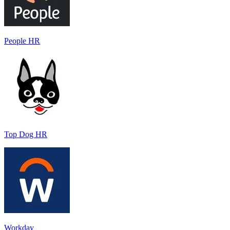
People HR
Top Dog HR
Workday