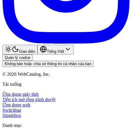
Giao diện
Tiếng Việt
Quản lý cookie
Không bán hoặc chia sẻ thông tin cá nhân của bạn
©
2026
WebCatalog, Inc.
Tải xuống
Ứng dụng máy tính
Tiện ích mở rộng trình duyệt
Ứng dụng web
Switchbar
Singlebox
Danh mục