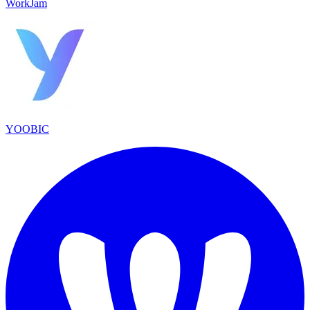
WorkJam
YOOBIC