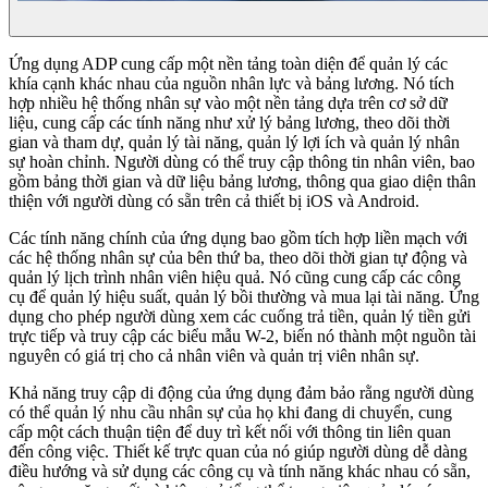
Ứng dụng ADP cung cấp một nền tảng toàn diện để quản lý các
khía cạnh khác nhau của nguồn nhân lực và bảng lương. Nó tích
hợp nhiều hệ thống nhân sự vào một nền tảng dựa trên cơ sở dữ
liệu, cung cấp các tính năng như xử lý bảng lương, theo dõi thời
gian và tham dự, quản lý tài năng, quản lý lợi ích và quản lý nhân
sự hoàn chỉnh. Người dùng có thể truy cập thông tin nhân viên, bao
gồm bảng thời gian và dữ liệu bảng lương, thông qua giao diện thân
thiện với người dùng có sẵn trên cả thiết bị iOS và Android.
Các tính năng chính của ứng dụng bao gồm tích hợp liền mạch với
các hệ thống nhân sự của bên thứ ba, theo dõi thời gian tự động và
quản lý lịch trình nhân viên hiệu quả. Nó cũng cung cấp các công
cụ để quản lý hiệu suất, quản lý bồi thường và mua lại tài năng. Ứng
dụng cho phép người dùng xem các cuống trả tiền, quản lý tiền gửi
trực tiếp và truy cập các biểu mẫu W-2, biến nó thành một nguồn tài
nguyên có giá trị cho cả nhân viên và quản trị viên nhân sự.
Khả năng truy cập di động của ứng dụng đảm bảo rằng người dùng
có thể quản lý nhu cầu nhân sự của họ khi đang di chuyển, cung
cấp một cách thuận tiện để duy trì kết nối với thông tin liên quan
đến công việc. Thiết kế trực quan của nó giúp người dùng dễ dàng
điều hướng và sử dụng các công cụ và tính năng khác nhau có sẵn,