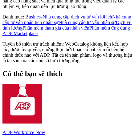
nâng cao năng suất và hiệu quả tổng thể trong việc quản lý các
nhiệm vụ liên quan đến lực lượng lao động.
Danh mục
:
Business
Nhà cung cấp dịch vụ tư vấn lợi ích
Nhà cung
cấp tư vấn phân tích nhân sự
Nhà cung cấp tư vấn nhân sự
Dịch vụ
tính lương
Phần mềm tham gia của nhân viên
Phần mềm ứng dụng
ADP Marketplace
Tuyên bố miễn trừ trách nhiệm: WebCatalog không liên kết, hợp
tác, được ủy quyền, chứng thực bởi hoặc có bất kỳ mối liên hệ
chính thức nào với ADP. Tất cả tên sản phẩm, logo và thương hiệu
là tài sản của các chủ sở hữu tương ứng.
Có thể bạn sẽ thích
ADP Workforce Now