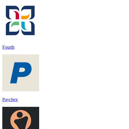
Fourth
Paychex