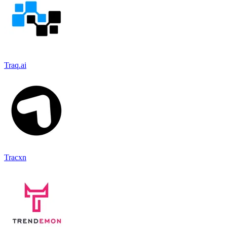
Traq.ai
Tracxn