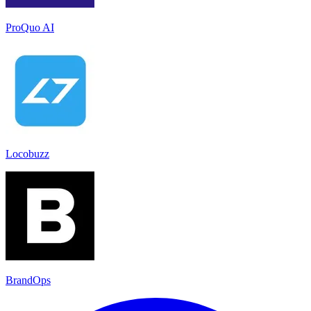
ProQuo AI
Locobuzz
BrandOps