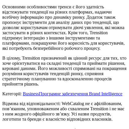
Основними особливостями тренси є його здатність
відстежувати тенденції на різних платформах, надаючи
всебічну інформацію про динаміку ринку. Додаток також
пропонує інструменти для аналізу даних про тенденції, що
дозволяє користувачам отримувати діючі уявлення, які можна
застосувати в різних контекстах. Крім того, Trensition
підтримує інтеграцію з іншими інструментами та
платформами, покращуючи його корисність для користувачів,
які потребують безперебійного робочого процесу.
В цілому, Trensition призначений як цінний ресурс для тих, хто
хоче орієнтуватися на складні тенденції та приймати рішення,
керовані даними. Його можливості спрямовані на покращення
розуміння користувачів тенденцій ринку, сприяння
стратегічному плануванню та вдосконаленню процесів
прийняття рішень.
Категорії
:
Business
Програмне забезпечення Brand Intelligence
Відмова від відповідальності: WebCatalog не є афілійованим,
пов’язаним, уповноваженим або схваленим Trensition і не має
з ним жодного офіційного зв’язку. Усі назви продуктів,
логотипи та бренди є власністю відповідних власників.