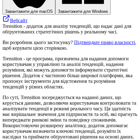
Завантажити для macOS
Завантажити для Windows
Вебсайт
Trensition - додаток для аналізу тенденцій, що надає дані для
обґрунтованих стратегічних рішень у реальному часі.
Ви розробник цього застосунку?
Підтвердьте право власності
,
щоб керувати цією сторінкою.
Trensition - це програма, призначена для надання допомоги
користувачам у управлінні та аналізі тенденцій, надання
розуміння, які можуть допомогти інформувати стратегічні
рішення. Додаток є частиною більш широкої платформи, яка
пропонує інструменти для відстеження та розуміння
тенденцій у різних областях.
По суті, Trensition зосереджується на наданні даних, що
керується даними, дозволяючи користувачам контролювати та
аналізувати тенденції в режимі реального часу. Ця здатність
має вирішальне значення для підприємств та осіб, які прагнуть
випереджати ринкові зміни та поведінку споживачів.
Використовуючи розширену аналітику, додаток допомагає
користувачам визначити ключові тенденції, розуміти їх
наслідки та приймати обґрунтовані рішення на основі даних.