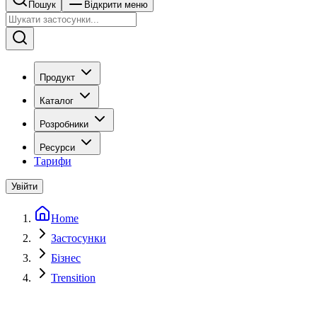
Пошук
Відкрити меню
Продукт
Каталог
Розробники
Ресурси
Тарифи
Увійти
Home
Застосунки
Бізнес
Trensition