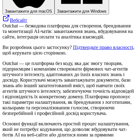
Завантажити для macOS
Завантажити для Windows
Вебсайт
Outchat — безкодова платформа для створення, брендовання
та монетизації AI-чатів: завантаження знань, вбудовування на
сайти, інтеграція оплати та аналітика взаємодій.
Ви розробник цього застосунку?
Підтвердьте право власності
,
щоб керувати цією сторінкою.
Outchat — це платформа без коду, яка дає змогу творцям,
підприємцям і компаніям створювати фірмових чат-агентів
штучного інтелекту, адаптованих до їхніх власних знань і
досвіду. Користувачі можуть завантажувати документи, бази
знань або інший запатентований вміст, щоб навчати своїх
агентів штучного інтелекту, забезпечуючи точність відповідей
і відповідність їх конкретному домену. Платформа пропонує
такі параметри налаштування, як брендування з логотипами,
кольорами та персоналізованим голосом, створюючи
безперебійний і професійний досвід користувача.
Основні функції включають простий процес налаштування,
який не потребує кодування, що дозволяє вбудовувати чат-
ботів AI на веб-сайти або ділитися ними за прямими