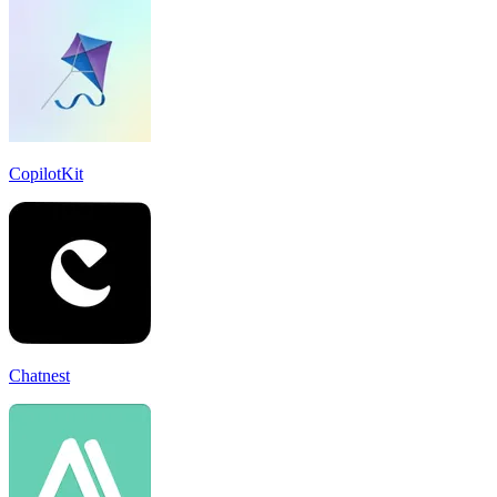
CopilotKit
Chatnest