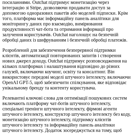
посиланнями. Outchat підтримує монетизацію через
інтеграцію зі Stripe, дозволяючи продавати доступ за
допомогою одноразових пакетів або моделей підписки. Крім
того, платформа має інформаційну панель аналітики для
моніторингу даних про взаємодію, вимірювання
продуктивності чат-бота та отримання інформації про
залучення користувачів. Outchat наголошує на безпечній
обробці даних із шифруванням і безпечній обробці платежів.
Розроблений для забезпечення безперервної підтримки
клієнтів, автоматизації повторюваних запитів і створення
нових джерел доходу, Outchat підтримує розповсюдження на
кількох платформах і налаштування відповідно до різних
галузей, включаючи коучинг, освіту та консалтинг. Він
використовує передові моделі штучного інтелекту, включаючи
OpenAI GPT-5, щоб забезпечити спілкування, яке відповідає
унікальному бренду та контенту користувача.
Релевантні ключові слова для оптимізації пошукових систем
включають платформу чат-ботів штучного інтелекту,
спеціальні тренінги штучного інтелекту, фірмові агенти
штучного інтелекту, конструктор штучного інтелекту без коду,
монетизацію штучного інтелекту, підтримку клієнтів
штучного інтелекту та інформаційну панель аналітики
штучного інтелекту. Додаток зосереджується на тому, щоб