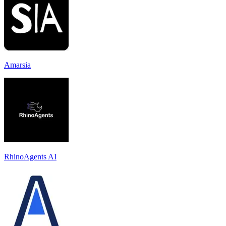
Amarsia
RhinoAgents AI