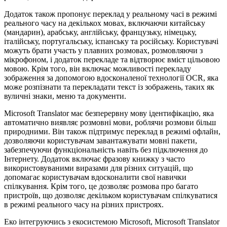
Додаток також пропонує переклад у реальному часі в режимі
реального часу на декількох мовах, включаючи китайську
(мандарин), арабську, англійську, французьку, німецьку,
італійську, португальську, іспанську та російську. Користувачі
можуть брати участь у плавних розмовах, розмовляючи з
мікрофоном, і додаток перекладе та відтворює вміст цільовою
мовою. Крім того, він включає можливості перекладу
зображення за допомогою вдосконаленої технології OCR, яка
може розпізнати та перекладати текст із зображень, таких як
вуличні знаки, меню та документи.
Microsoft Translator має безперервну мову ідентифікацію, яка
автоматично виявляє розмовні мови, роблячи розмови більш
природними. Він також підтримує переклад в режимі офлайн,
дозволяючи користувачам завантажувати мовні пакети,
забезпечуючи функціональність навіть без підключення до
Інтернету. Додаток включає фразову книжку з часто
використовуваними виразами для різних ситуацій, що
допомагає користувачам вдосконалити свої навички
спілкування. Крім того, це дозволяє розмова про багато
пристроїв, що дозволяє декільком користувачам спілкуватися
в режимі реального часу на різних пристроях.
Еко інтегруючись з екосистемою Microsoft, Microsoft Translator