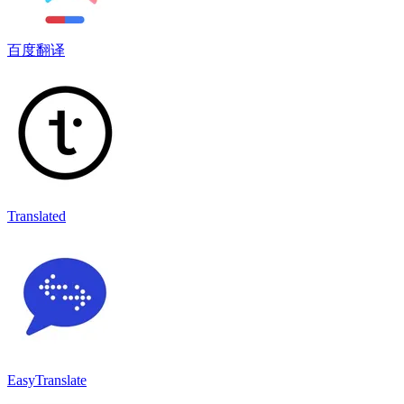
百度翻译
Translated
EasyTranslate