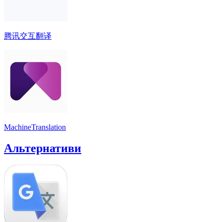
腾讯交互翻译
MachineTranslation
Альтернативи