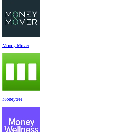
Money Mover
Moneytree