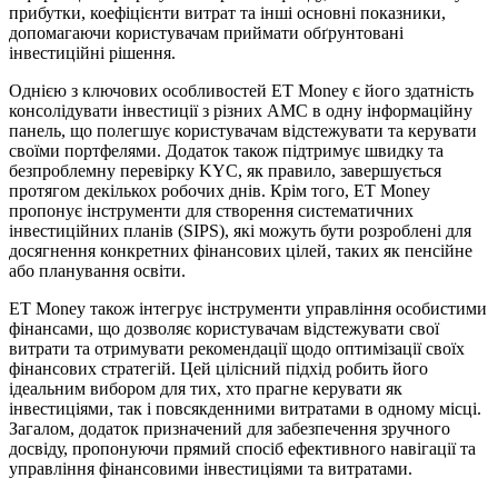
прибутки, коефіцієнти витрат та інші основні показники,
допомагаючи користувачам приймати обґрунтовані
інвестиційні рішення.
Однією з ключових особливостей ET Money є його здатність
консолідувати інвестиції з різних AMC в одну інформаційну
панель, що полегшує користувачам відстежувати та керувати
своїми портфелями. Додаток також підтримує швидку та
безпроблемну перевірку KYC, як правило, завершується
протягом декількох робочих днів. Крім того, ET Money
пропонує інструменти для створення систематичних
інвестиційних планів (SIPS), які можуть бути розроблені для
досягнення конкретних фінансових цілей, таких як пенсійне
або планування освіти.
ET Money також інтегрує інструменти управління особистими
фінансами, що дозволяє користувачам відстежувати свої
витрати та отримувати рекомендації щодо оптимізації своїх
фінансових стратегій. Цей цілісний підхід робить його
ідеальним вибором для тих, хто прагне керувати як
інвестиціями, так і повсякденними витратами в одному місці.
Загалом, додаток призначений для забезпечення зручного
досвіду, пропонуючи прямий спосіб ефективного навігації та
управління фінансовими інвестиціями та витратами.