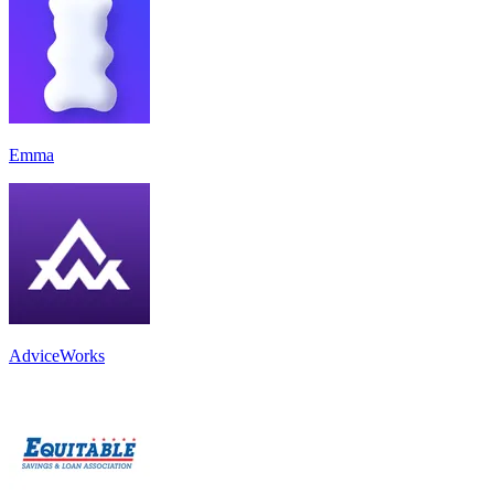
Emma
AdviceWorks