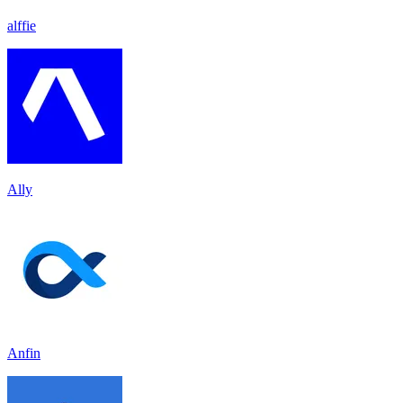
alffie
Ally
Anfin