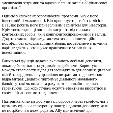
зменшуючи затримки та вдосконалення загальної фінансової
організації.
Однією з ключових особливостей програми Ally є його
інвестиційні можливості. Він пропонує торги без комісії та
ETF, що робить його привабливим варіантом для інвесторів.
Крім того, торговці опціонів виграють від низьких
контрактних зборів, які є конкурентоспроможними в галузі.
Додаток також підтримує автоматизовані інвестиційні
портфелі без консультаційних зборів, що забезпечує зручний
варіант для тих, хто шукає практичного управління
інвестиціями.
Банківські функції додатка включають мобільні депозити,
локатор банкоматів та управління дебетами. Користувачі
можуть створювати відра для заощаджень для організації своїх
цілей заощаджень та управління витратами за допомогою
відра витрат. Додаток підтримує діяльність мобільного
банкінгу, такі як оплата за рахунком та онлайн -переказ,
гарантуючи, що користувачі можуть ефективно впоратися зі
своїми фінансовими завданнями.
Підтримка клієнтів доступна цілодобово через телефон, чат у
прямому ефірі чи електронну пошту, надаючи допомогу, коли
це потрібно. Загалом, додаток Ally призначений для