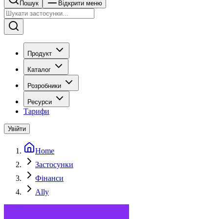
Пошук
Відкрити меню
Продукт
Каталог
Розробники
Ресурси
Тарифи
Увійти
Home
Застосунки
Фінанси
Ally