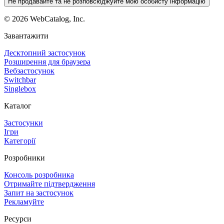
Не продавайте та не розповсюджуйте мою особисту інформацію
©
2026
WebCatalog, Inc.
Завантажити
Десктопний застосунок
Розширення для браузера
Вебзастосунок
Switchbar
Singlebox
Каталог
Застосунки
Ігри
Категорії
Розробники
Консоль розробника
Отримайте підтвердження
Запит на застосунок
Рекламуйте
Ресурси