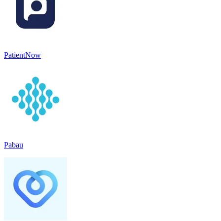
PatientNow
Pabau