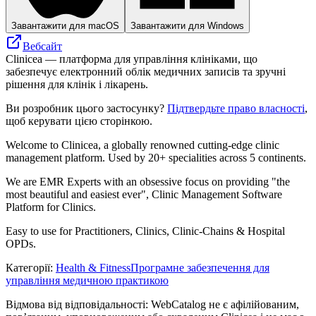
Завантажити для macOS
Завантажити для Windows
Вебсайт
Clinicea — платформа для управління клініками, що
забезпечує електронний облік медичних записів та зручні
рішення для клінік і лікарень.
Ви розробник цього застосунку?
Підтвердьте право власності
,
щоб керувати цією сторінкою.
Welcome to Clinicea, a globally renowned cutting-edge clinic
management platform. Used by 20+ specialities across 5 continents.
We are EMR Experts with an obsessive focus on providing "the
most beautiful and easiest ever", Clinic Management Software
Platform for Clinics.
Easy to use for Practitioners, Clinics, Clinic-Chains & Hospital
OPDs.
Категорії
:
Health & Fitness
Програмне забезпечення для
управління медичною практикою
Відмова від відповідальності: WebCatalog не є афілійованим,