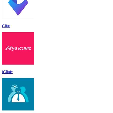
Clius
iClinic