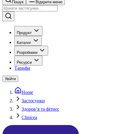
Пошук
Відкрити меню
Продукт
Каталог
Розробники
Ресурси
Тарифи
Увійти
Home
Застосунки
Здоровʼя та фітнес
Clinicea