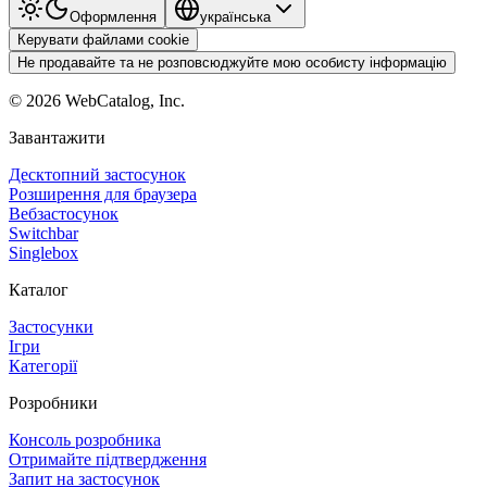
Оформлення
українська
Керувати файлами cookie
Не продавайте та не розповсюджуйте мою особисту інформацію
©
2026
WebCatalog, Inc.
Завантажити
Десктопний застосунок
Розширення для браузера
Вебзастосунок
Switchbar
Singlebox
Каталог
Застосунки
Ігри
Категорії
Розробники
Консоль розробника
Отримайте підтвердження
Запит на застосунок