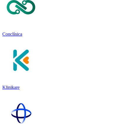
Conclínica
Klinikare