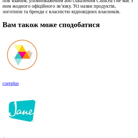
пов’язаним, уповноваженим або схваленим Clinicea і не має з
ним жодного офіційного зв’язку. Усі назви продуктів,
логотипи та бренди є власністю відповідних власників.
Вам також може сподобатися
coreplus