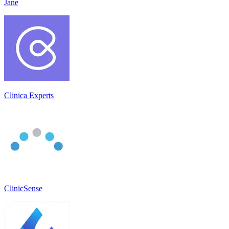
Jane
Clinica Experts
ClinicSense