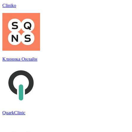
Cliniko
Клиника Онлайн
QuarkClinic