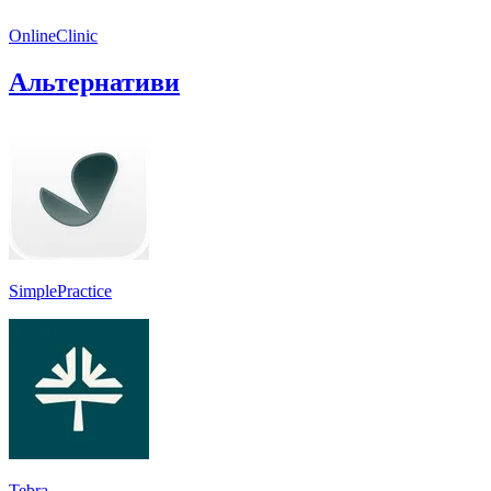
OnlineClinic
Альтернативи
SimplePractice
Tebra