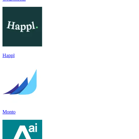
Happl
Monto