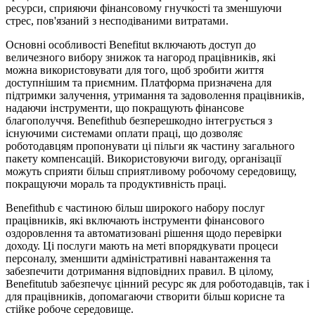
ресурси, сприяючи фінансовому гнучкості та зменшуючи
стрес, пов'язаний з несподіваними витратами.
Основні особливості Benefitut включають доступ до
величезного вибору знижок та нагород працівників, які
можна використовувати для того, щоб зробити життя
доступнішим та приємним. Платформа призначена для
підтримки залучення, утримання та задоволення працівників,
надаючи інструменти, що покращують фінансове
благополуччя. Benefithub безперешкодно інтегрується з
існуючими системами оплати праці, що дозволяє
роботодавцям пропонувати ці пільги як частину загального
пакету компенсацій. Використовуючи вигоду, організації
можуть сприяти більш сприятливому робочому середовищу,
покращуючи мораль та продуктивність праці.
Benefithub є частиною більш широкого набору послуг
працівників, які включають інструменти фінансового
оздоровлення та автоматизовані рішення щодо перевірки
доходу. Ці послуги мають на меті впорядкувати процеси
персоналу, зменшити адміністративні навантаження та
забезпечити дотримання відповідних правил. В цілому,
Benefitutub забезпечує цінний ресурс як для роботодавців, так і
для працівників, допомагаючи створити більш корисне та
стійке робоче середовище.