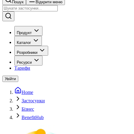
Пошук
Відкрити меню
Продукт
Каталог
Розробники
Ресурси
Тарифи
Увійти
Home
Застосунки
Бізнес
BenefitHub