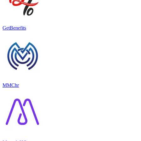
GetBenefits
MMChr