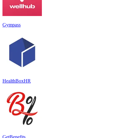
Gympass
HealthBoxHR
GetBenefits