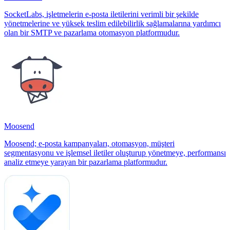
SocketLabs, işletmelerin e-posta iletilerini verimli bir şekilde
yönetmelerine ve yüksek teslim edilebilirlik sağlamalarına yardımcı
olan bir SMTP ve pazarlama otomasyon platformudur.
Moosend
Moosend; e-posta kampanyaları, otomasyon, müşteri
segmentasyonu ve işlemsel iletiler oluşturup yönetmeye, performansı
analiz etmeye yarayan bir pazarlama platformudur.