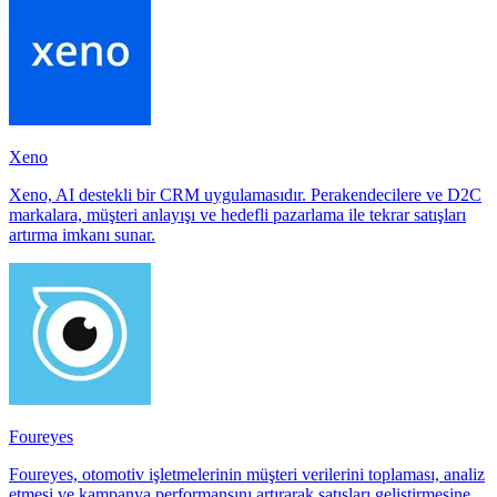
Xeno
Xeno, AI destekli bir CRM uygulamasıdır. Perakendecilere ve D2C
markalara, müşteri anlayışı ve hedefli pazarlama ile tekrar satışları
artırma imkanı sunar.
Foureyes
Foureyes, otomotiv işletmelerinin müşteri verilerini toplaması, analiz
etmesi ve kampanya performansını artırarak satışları geliştirmesine