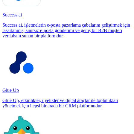
Success.ai
Success.ai, işletmelerin e-posta pazarlama çabalarını geliştirmek için
tasarlanmış, sınırsız e-posta gönderimi ve geniş bir B2B müşteri
veritabanı sunan bir platformdur.
Glue Up
Glue Up, etkinlikler, üyelikler ve dijital araçlar ile toplulukları
yönetmek için hepsi bir arada bir CRM platformudur.