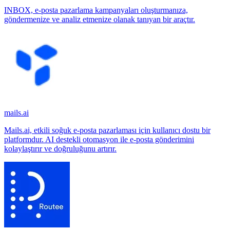
INBOX, e-posta pazarlama kampanyaları oluşturmanıza,
göndermenize ve analiz etmenize olanak tanıyan bir araçtır.
mails.ai
Mails.ai, etkili soğuk e-posta pazarlaması için kullanıcı dostu bir
platformdur. AI destekli otomasyon ile e-posta gönderimini
kolaylaştırır ve doğruluğunu artırır.