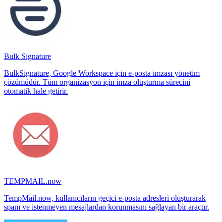
Bulk Signature
BulkSignature, Google Workspace için e-posta imzası yönetim
çözümüdür. Tüm organizasyon için imza oluşturma sürecini
otomatik hale getirir.
TEMPMAIL.now
TempMail.now, kullanıcıların geçici e-posta adresleri oluşturarak
spam ve istenmeyen mesajlardan korunmasını sağlayan bir araçtır.