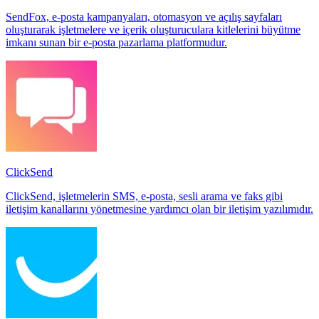
SendFox, e-posta kampanyaları, otomasyon ve açılış sayfaları
oluşturarak işletmelere ve içerik oluşturuculara kitlelerini büyütme
imkanı sunan bir e-posta pazarlama platformudur.
ClickSend
ClickSend, işletmelerin SMS, e-posta, sesli arama ve faks gibi
iletişim kanallarını yönetmesine yardımcı olan bir iletişim yazılımıdır.