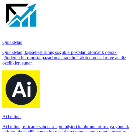
QuickMail
QuickMail, kişiselleştirilmiş soğuk e-postaları otomatik olarak
gönderen bir e-posta pazarlama aracıdır. Takip e-postaları ve analiz
özellikleri sunar.
AiTrillion
AiTrillion, e-ticaret satıcıları için müşteri katılımını artırmaya yönelik
çok sayıda özellik sunan bir pazarlama otomasyonu uygulamasıdır.