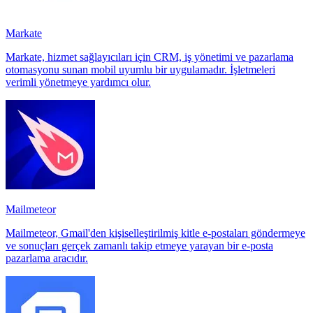
Markate
Markate, hizmet sağlayıcıları için CRM, iş yönetimi ve pazarlama
otomasyonu sunan mobil uyumlu bir uygulamadır. İşletmeleri
verimli yönetmeye yardımcı olur.
Mailmeteor
Mailmeteor, Gmail'den kişiselleştirilmiş kitle e-postaları göndermeye
ve sonuçları gerçek zamanlı takip etmeye yarayan bir e-posta
pazarlama aracıdır.