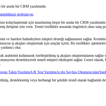
 bir arada bir CRM yazılımıdır.
ahipliğinizi doğrulayın
.
nı kolaylaştırmak için tasarlanmış hepsi bir arada bir CRM yazılımıdır.
rilmiş iletişime izin verir. Temel özellikler arasında öngörücü olası sat
i ve hareket halindeyken müşteri desteği sağlamasını sağlar. Kesintisiz 
masyon iş akışları oluşturmak için araçlar içerir. Bu özellikler, işletmele
 yardımcı olur.
k arabirimi kullanarak özelleştirilmiş iş akışları oluşturmalarını sağla
tomasyonu destekleyerek tutarlı müşteri etkileşimi sağlar. Genel olarak,
.
posta Takip Yazılımı
A/B Test Yazılımı
Açılış Sayfası Oluşturucuları
Yard
ilmiş, desteklenmiş veya herhangi bir şekilde resmî olarak bağlantılı değ