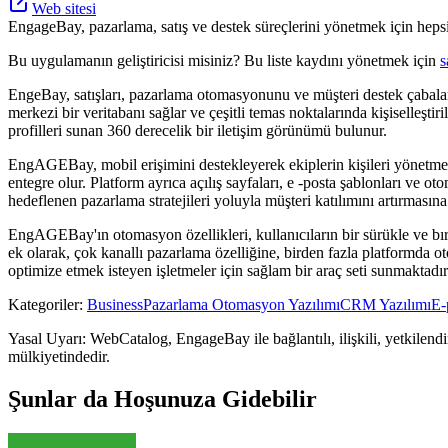
Web sitesi
EngageBay, pazarlama, satış ve destek süreçlerini yönetmek için hepsi
Bu uygulamanın geliştiricisi misiniz? Bu liste kaydını yönetmek için
s
EngeBay, satışları, pazarlama otomasyonunu ve müşteri destek çabaları
merkezi bir veritabanı sağlar ve çeşitli temas noktalarında kişiselleşti
profilleri sunan 360 derecelik bir iletişim görünümü bulunur.
EngAGEBay, mobil erişimini destekleyerek ekiplerin kişileri yönetmesin
entegre olur. Platform ayrıca açılış sayfaları, e -posta şablonları ve oto
hedeflenen pazarlama stratejileri yoluyla müşteri katılımını artırmasına
EngAGEBay'ın otomasyon özellikleri, kullanıcıların bir sürükle ve bıra
ek olarak, çok kanallı pazarlama özelliğine, birden fazla platformda o
optimize etmek isteyen işletmeler için sağlam bir araç seti sunmaktadır
Kategoriler
:
Business
Pazarlama Otomasyon Yazılımı
CRM Yazılımı
E-
Yasal Uyarı: WebCatalog, EngageBay ile bağlantılı, ilişkili, yetkilendir
mülkiyetindedir.
Şunlar da Hoşunuza Gidebilir