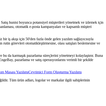
 Satış hunisi boyunca potansiyel müşterileri yönetmek ve izlemek için
ış puanlaması, otomatik e-posta kampanyaları ve kapsamlı müşteri
bir iş akışı için 50'den fazla önde gelen yazılım sağlayıcısıyla
rin rutin görevleri otomatikleştirmesine, olası satışları beslemesine ve
r ve bu da karmaşık pazarlama süreçlerini yönetmeyi kolaylaştırır. Buna
 EngeBay, pazarlama ve satış operasyonlarını verimli bir şekilde
ım Masası Yazılımı
Çevrimiçi Form Oluşturma Yazılımı
ildir. Tüm ürün adları, logolar ve markalar ilgili sahiplerinin