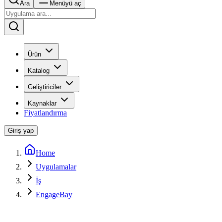
Ara
Menüyü aç
Ürün
Katalog
Geliştiriciler
Kaynaklar
Fiyatlandırma
Giriş yap
Home
Uygulamalar
İş
EngageBay