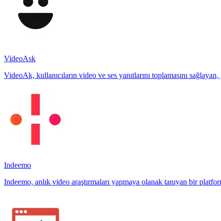
VideoAsk
VideoAk, kullanıcıların video ve ses yanıtlarını toplamasını sağlayan, g
Indeemo
Indeemo, anlık video araştırmaları yapmaya olanak tanıyan bir platformd