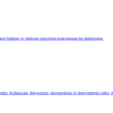
eri bildirim ve etkileşim süreçlerini kolaylaştıran bir platformdur.
ur. Kullanıcılar, ihtiyaçlarını, davranışlarını ve deneyimlerini video, f