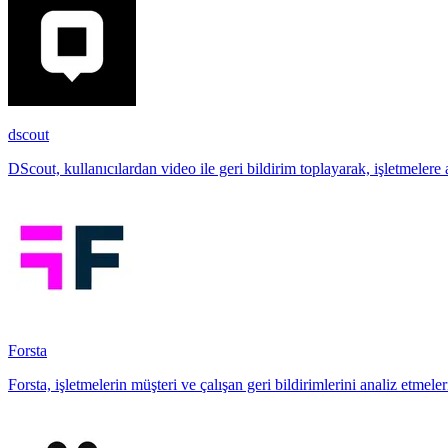
dscout
DScout, kullanıcılardan video ile geri bildirim toplayarak, işletmelere
Forsta
Forsta, işletmelerin müşteri ve çalışan geri bildirimlerini analiz etme