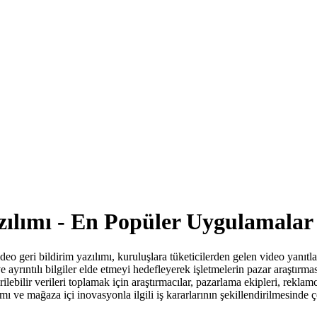
azılımı - En Popüler Uygulamalar
video geri bildirim yazılımı, kuruluşlara tüketicilerden gelen video yanıt
 ve ayrıntılı bilgiler elde etmeyi hedefleyerek işletmelerin pazar araştır
ilebilir verileri toplamak için araştırmacılar, pazarlama ekipleri, reklamc
ı ve mağaza içi inovasyonla ilgili iş kararlarının şekillendirilmesinde ç