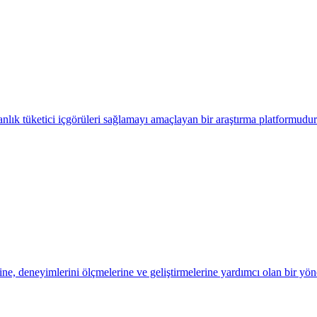
 anlık tüketici içgörüleri sağlamayı amaçlayan bir araştırma platformudur
lerine, deneyimlerini ölçmelerine ve geliştirmelerine yardımcı olan bir yö