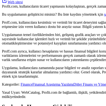
Web sitesi
Profit.com, kullanıcıların ticaret yapmasını kolaylaştıran, gerçek zaman
Bu uygulamanın geliştiricisi misiniz? Bu liste kaydını yönetmek için
s
Proff.com, kullanıcılara kesintisiz ve verimli bir ticaret deneyimi sa
erişmesine izin veren kullanıcı dostu bir arayüz sunar. Bilgili yatırım 
Uygulamanın temel özelliklerinden biri, gelişmiş grafik araçları ve çoklu 
sayesinde kullanıcılar işlemleri hızlı ve verimli bir şekilde yürütebilirl
otomatikleştirmesine ve potansiyel kayıpları sınırlamasına yardımcı olu
Proff.com ayrıca, kullanıcı hesaplarını ve hassas finansal bilgileri ko
varlıklarını izlemelerini ve performansını gerçek zamanlı olarak izlemel
varlık sınıflarına erişim sunar ve kullanıcıların yatırımlarını çeşitlendi
Uygulama, kullanıcılara zamanında pazar bilgileri ve analiz raporları s
dayanarak stratejik kararlar almalarına yardımcı olur. Genel olarak, Pr
etmek için tasarlanmıştır.
Kategoriler
:
Finance
Finansal Araştırma Yazılımı
Diğer Finans ve Yönet
Yasal Uyarı: WebCatalog, Profit.com ile bağlantılı, ilişkili, yetkilendi
mülkiyetindedir.