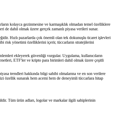
carların kolayca gezinmesine ve karmaşıklık olmadan temel özelliklere
eleri de dahil olmak üzere gerçek zamanlı piyasa verileri sunar.
neğidir. Hızlı pazarlarda çok önemli olan tek dokunuşlu ticaret işlevleri
risk yönetimi özelliklerini içerir, tüccarların stratejilerini
 önlemleri ekleyerek güvenliği vurgular. Uygulama, kullanıcıların
netleri, ETF'ler ve kripto para birimleri dahil olmak üzere çeşitli
piyasa trendleri hakkında bilgi sahibi olmalarına ve en son verilere
r dizi özellik sunarak hem acemi hem de deneyimli tüccarlara hitap
ldir. Tüm ürün adları, logolar ve markalar ilgili sahiplerinin