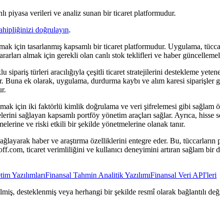
lı piyasa verileri ve analiz sunan bir ticaret platformudur.
ahipliğinizi doğrulayın
.
ğlamak için tasarlanmış kapsamlı bir ticaret platformudur. Uygulama, tüc
kararları almak için gerekli olan canlı stok teklifleri ve haber güncellem
sipariş türleri aracılığıyla çeşitli ticaret stratejilerini destekleme yete
er. Buna ek olarak, uygulama, durdurma kaybı ve alım karesi siparişler gibi 
r.
rumak için iki faktörlü kimlik doğrulama ve veri şifrelemesi gibi sağlam
erini sağlayan kapsamlı portföy yönetim araçları sağlar. Ayrıca, hisse se
rmelerine ve riski etkili bir şekilde yönetmelerine olanak tanır.
ağlayarak haber ve araştırma özelliklerini entegre eder. Bu, tüccarların 
off.com, ticaret verimliliğini ve kullanıcı deneyimini artıran sağlam bi
im Yazılımları
Finansal Tahmin Analitik Yazılımı
Finansal Veri API'leri
rilmiş, desteklenmiş veya herhangi bir şekilde resmî olarak bağlantılı deği