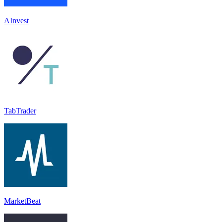
AInvest
TabTrader
MarketBeat