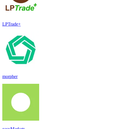
LPTrade+
morpher
easyMarkets