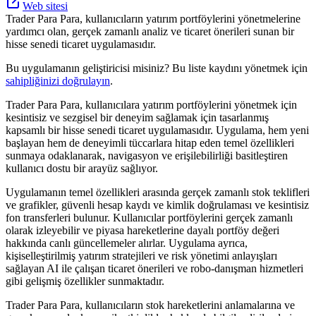
Web sitesi
Trader Para Para, kullanıcıların yatırım portföylerini yönetmelerine
yardımcı olan, gerçek zamanlı analiz ve ticaret önerileri sunan bir
hisse senedi ticaret uygulamasıdır.
Bu uygulamanın geliştiricisi misiniz? Bu liste kaydını yönetmek için
sahipliğinizi doğrulayın
.
Trader Para Para, kullanıcılara yatırım portföylerini yönetmek için
kesintisiz ve sezgisel bir deneyim sağlamak için tasarlanmış
kapsamlı bir hisse senedi ticaret uygulamasıdır. Uygulama, hem yeni
başlayan hem de deneyimli tüccarlara hitap eden temel özellikleri
sunmaya odaklanarak, navigasyon ve erişilebilirliği basitleştiren
kullanıcı dostu bir arayüz sağlıyor.
Uygulamanın temel özellikleri arasında gerçek zamanlı stok teklifleri
ve grafikler, güvenli hesap kaydı ve kimlik doğrulaması ve kesintisiz
fon transferleri bulunur. Kullanıcılar portföylerini gerçek zamanlı
olarak izleyebilir ve piyasa hareketlerine dayalı portföy değeri
hakkında canlı güncellemeler alırlar. Uygulama ayrıca,
kişiselleştirilmiş yatırım stratejileri ve risk yönetimi anlayışları
sağlayan AI ile çalışan ticaret önerileri ve robo-danışman hizmetleri
gibi gelişmiş özellikler sunmaktadır.
Trader Para Para, kullanıcıların stok hareketlerini anlamalarına ve