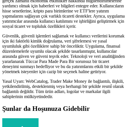
gerçek zamanlı ekonomik etkinlikler hakkında bilgilendirilmelerine
yardımcı olmak için haberleri ve bilgileri entegre eder. Kullanıcıların
hisse senetlerine, kripto para birimlerine ve ETF'lere yatırım
yapmalarını sağlayan çok varlıklı ticareti destekler. Ayrıca, uygulama
yatırımcılar arasında kullanıcı katılımını ve işbirliğini geliştirmek için
sosyal ticaret ve topluluk özellikleri içerir.
Güvenlik, güvenli işlemleri sağlamak ve kullanıcı verilerini korumak
için iki faktörlü kimlik doğrulama, veri şifrelemesi ve yasal
uyumluluk gibi özelliklere sahip bir önceliktir. Uygulama, finansal
düzenlemelerle uyumlu olacak şekilde tasarlanmıştır, kullanıcılar
arasında güven ve güveni teşvik eder. Teknoloji ve veri analitiğinden
yararlanarak Tüccar Para Made Para Bir sorunsuz bir ticaret
deneyimi sunmayı hedefliyor ve bu da yatırımlarını etkili bir şekilde
yönetmek isteyenler için cazip bir seçenek haline getiriyor.
Yasal Uyarı: WebCatalog, Trader Make Money ile bağlantılı, ilişkili,
yetkilendirilmiş, desteklenmiş veya herhangi bir şekilde resmî olarak
bağlantılı değildir. Tüm ürün adları, logolar ve markalar ilgili
sahiplerinin mülkiyetindedir.
Şunlar da Hoşunuza Gidebilir