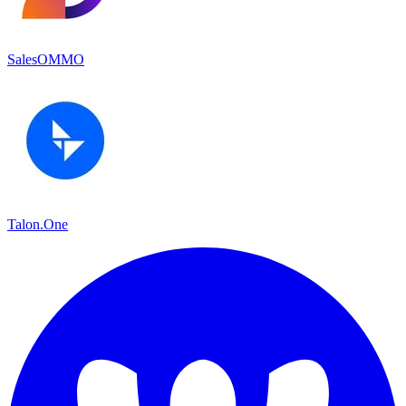
SalesOMMO
Talon.One