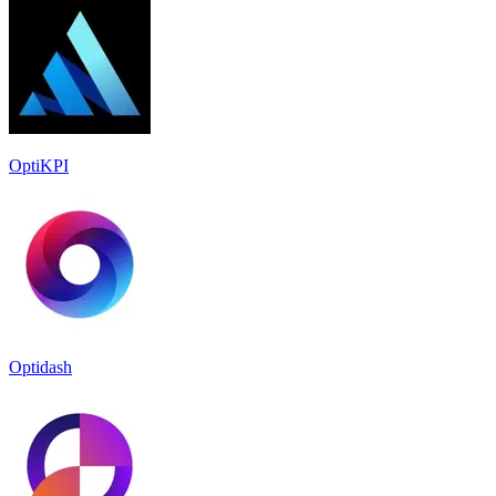
OptiKPI
Optidash