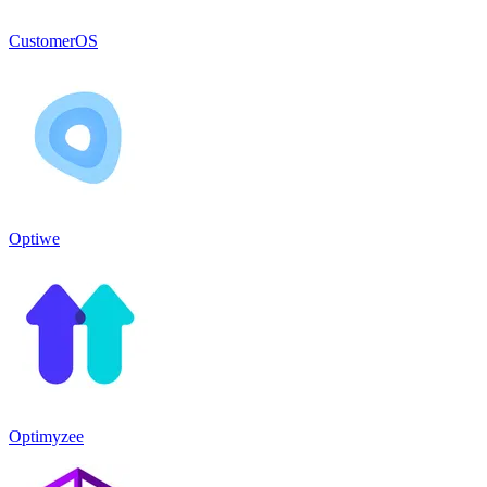
CustomerOS
Optiwe
Optimyzee