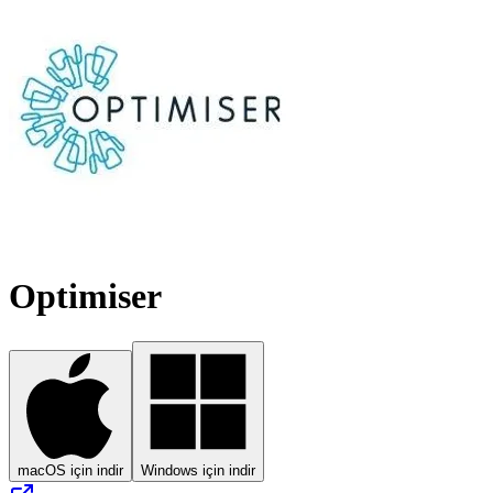
Optimiser
macOS için indir
Windows için indir