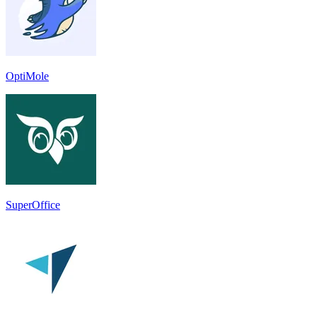
OptiMole
SuperOffice