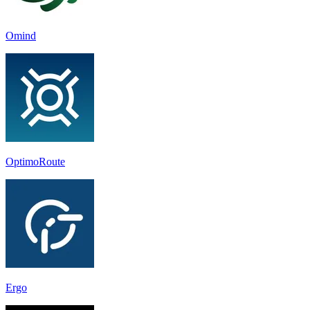
Omind
OptimoRoute
Ergo