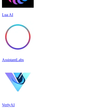
Lua AI
AssistantLabs
VerlyAI