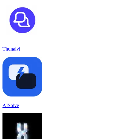
Thunaivi
AISolve