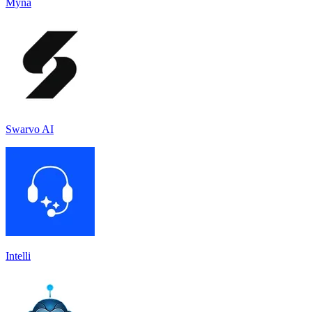
Myna
Swarvo AI
Intelli