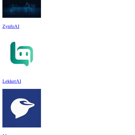
ZynfoAI
LekkerAI