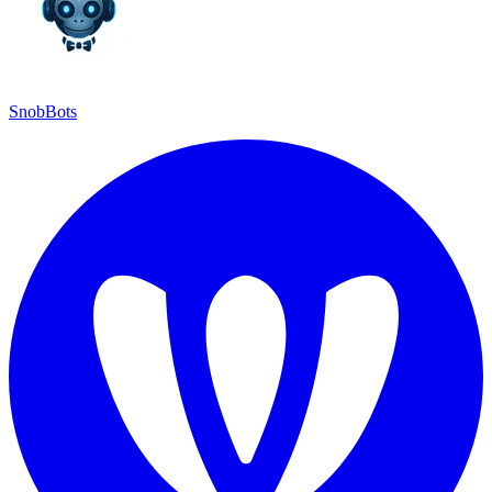
SnobBots