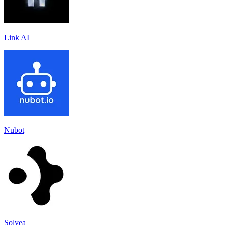
Link AI
Nubot
Solvea