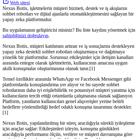
Web sitesi
Nexus Botix, işletmelerin müşteri hizmeti, destek ve iş akışlarını
sohbet robotları ve dijital ajanlarla otomatikleştirmesini sağlayan bir
yapay zeka platformudur.
Bu uygulamanın geliştiricisi misiniz? Bu liste kaydını yönetmek için
sahipliğinizi doğrulayın
.
Nexus Botix, müşteri katılımını artıran ve iş sonuçlarını destekleyen
yapay zeka destekli sohbet robotları oluşturmaya ve dağıtmaya
yönelik bir platformdur. Sorunsuz etkileşimler için iletişim kanalları
arasında entegre olarak işletmelerin, kullanıcının amacına uygun
akıllı konuşmalar oluşturmasına olanak tanır.[1]
Temel özellikler arasında WhatsApp ve Facebook Messenger gibi
platformlarda konuşlandırma yer alıyor ve bu sayede sohbet
robotlarının daha iyi erişilebilirlik ve potansiyel müşteri yaratma için
kullanıcıların tercih ettiği ortamlarda çalışmasına olanak sağlanıyor.
Platform, yanıtların kullanıcıları genel alışverişler yerine belirli
hedeflere yönlendirdiği hedef odaklı konuşma tasarımını destekler.
[1]
Nexus Botix, yapılandırılmış bir süreç aracılığıyla sürekli iyileştirme
için araçlar sağlar: Etkileşimleri izleyin, konuşma günlükleri
aracılığıyla performansı ölçün, verilere ve müşteri davranışına göre