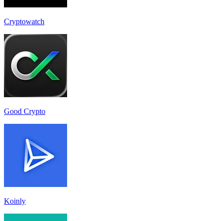
Cryptowatch
Good Crypto
Koinly