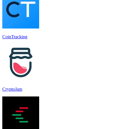
CoinTracking
CryptoJam