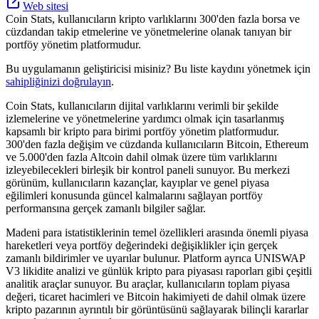
Web sitesi
Coin Stats, kullanıcıların kripto varlıklarını 300'den fazla borsa ve
cüzdandan takip etmelerine ve yönetmelerine olanak tanıyan bir
portföy yönetim platformudur.
Bu uygulamanın geliştiricisi misiniz? Bu liste kaydını yönetmek için
sahipliğinizi doğrulayın
.
Coin Stats, kullanıcıların dijital varlıklarını verimli bir şekilde
izlemelerine ve yönetmelerine yardımcı olmak için tasarlanmış
kapsamlı bir kripto para birimi portföy yönetim platformudur.
300'den fazla değişim ve cüzdanda kullanıcıların Bitcoin, Ethereum
ve 5.000'den fazla Altcoin dahil olmak üzere tüm varlıklarını
izleyebilecekleri birleşik bir kontrol paneli sunuyor. Bu merkezi
görünüm, kullanıcıların kazançlar, kayıplar ve genel piyasa
eğilimleri konusunda güncel kalmalarını sağlayan portföy
performansına gerçek zamanlı bilgiler sağlar.
Madeni para istatistiklerinin temel özellikleri arasında önemli piyasa
hareketleri veya portföy değerindeki değişiklikler için gerçek
zamanlı bildirimler ve uyarılar bulunur. Platform ayrıca UNISWAP
V3 likidite analizi ve günlük kripto para piyasası raporları gibi çeşitli
analitik araçlar sunuyor. Bu araçlar, kullanıcıların toplam piyasa
değeri, ticaret hacimleri ve Bitcoin hakimiyeti de dahil olmak üzere
kripto pazarının ayrıntılı bir görüntüsünü sağlayarak bilinçli kararlar