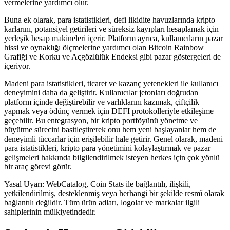
vermelerine yardımcı olur.
Buna ek olarak, para istatistikleri, defi likidite havuzlarında kripto
karlarını, potansiyel getirileri ve süreksiz kayıpları hesaplamak için
yerleşik hesap makineleri içerir. Platform ayrıca, kullanıcıların pazar
hissi ve oynaklığı ölçmelerine yardımcı olan Bitcoin Rainbow
Grafiği ve Korku ve Açgözlülük Endeksi gibi pazar göstergeleri de
içeriyor.
Madeni para istatistikleri, ticaret ve kazanç yetenekleri ile kullanıcı
deneyimini daha da geliştirir. Kullanıcılar jetonları doğrudan
platform içinde değiştirebilir ve varlıklarını kazımak, çiftçilik
yapmak veya ödünç vermek için DEFI protokolleriyle etkileşime
geçebilir. Bu entegrasyon, bir kripto portföyünü yönetme ve
büyütme sürecini basitleştirerek onu hem yeni başlayanlar hem de
deneyimli tüccarlar için erişilebilir hale getirir. Genel olarak, madeni
para istatistikleri, kripto para yönetimini kolaylaştırmak ve pazar
gelişmeleri hakkında bilgilendirilmek isteyen herkes için çok yönlü
bir araç görevi görür.
Yasal Uyarı: WebCatalog, Coin Stats ile bağlantılı, ilişkili,
yetkilendirilmiş, desteklenmiş veya herhangi bir şekilde resmî olarak
bağlantılı değildir. Tüm ürün adları, logolar ve markalar ilgili
sahiplerinin mülkiyetindedir.