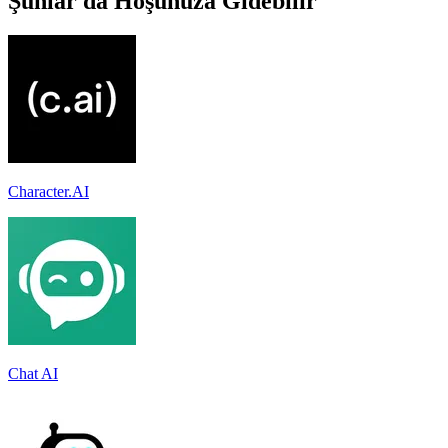
Şunlar da Hoşunuza Gidebilir
Character.AI
Chat AI