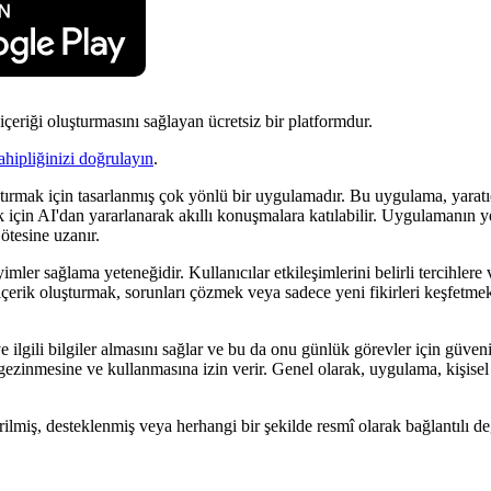
içeriği oluşturmasını sağlayan ücretsiz bir platformdur.
ahipliğinizi doğrulayın
.
ştırmak için tasarlanmış çok yönlü bir uygulamadır. Bu uygulama, yaratıcı
mek için AI'dan yararlanarak akıllı konuşmalara katılabilir. Uygulamanın 
 ötesine uzanır.
yimler sağlama yeteneğidir. Kullanıcılar etkileşimlerini belirli tercihle
 içerik oluşturmak, sorunları çözmek veya sadece yeni fikirleri keşfetmek 
 ilgili bilgiler almasını sağlar ve bu da onu günlük görevler için güvenili
la gezinmesine ve kullanmasına izin verir. Genel olarak, uygulama, kişis
irilmiş, desteklenmiş veya herhangi bir şekilde resmî olarak bağlantılı değ