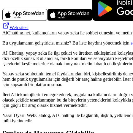
Web sitesi
AiChatting.net, kullanıcıların yapay zeka ile sohbet etmesini ve metin 
Bu uygulamanın geliştiricisi misiniz? Bu liste kaydını yönetmek için
s
AI Chating, yapay zeka ile ilgi çekici ve üretken etkileşimleri kolayla
dizi özellik sunar. Kullanıcılar, farklı konuları ve senaryoları keşfet
işlevlerini keşfetmelerine olanak tanıyarak metin tabanlı etkileşimlerin
Yapay zeka sohbetinin temel faydalarından biri, kişiselleştirilmiş dene
hem de pratik uygulamalar için değerli bir araç haline getirebilir. İster
için kapsamlı bir platform sunar.
İleri AI teknolojilerini entegre ederek, uygulama kullanıcıların doğru ve
olacak şekilde tasarlanmıştır, bu da bireylerin yeteneklerini kolaylık
için güçlü bir araç olarak hizmet vermektedir.
Yasal Uyarı: WebCatalog, AI Chatting ile bağlantılı, ilişkili, yetkilend
mülkiyetindedir.