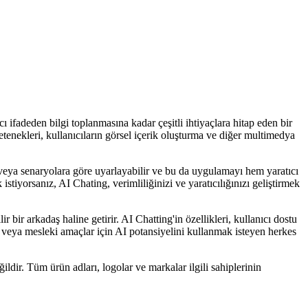
 ifadeden bilgi toplanmasına kadar çeşitli ihtiyaçlara hitap eden bir
yetenekleri, kullanıcıların görsel içerik oluşturma ve diğer multimedya
re veya senaryolara göre uyarlayabilir ve bu da uygulamayı hem yaratıcı
istiyorsanız, AI Chating, verimliliğinizi ve yaratıcılığınızı geliştirmek
r bir arkadaş haline getirir. AI Chatting'in özellikleri, kullanıcı dostu
el veya mesleki amaçlar için AI potansiyelini kullanmak isteyen herkes
ildir. Tüm ürün adları, logolar ve markalar ilgili sahiplerinin