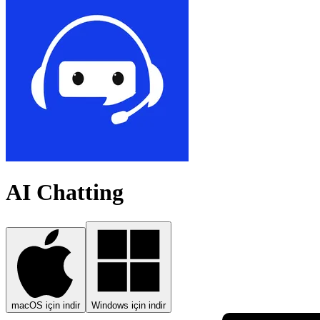
AI Chatting
macOS için indir
Windows için indir