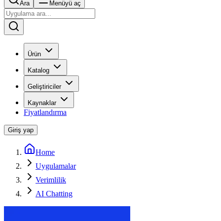
Ara
Menüyü aç
Ürün
Katalog
Geliştiriciler
Kaynaklar
Fiyatlandırma
Giriş yap
Home
Uygulamalar
Verimlilik
AI Chatting