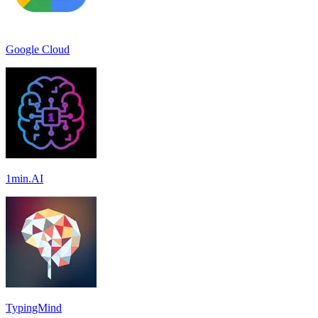
Google Cloud
1min.AI
TypingMind