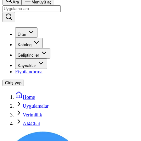
Ara
Menüyü aç
Ürün
Katalog
Geliştiriciler
Kaynaklar
Fiyatlandırma
Giriş yap
Home
Uygulamalar
Verimlilik
AI4Chat