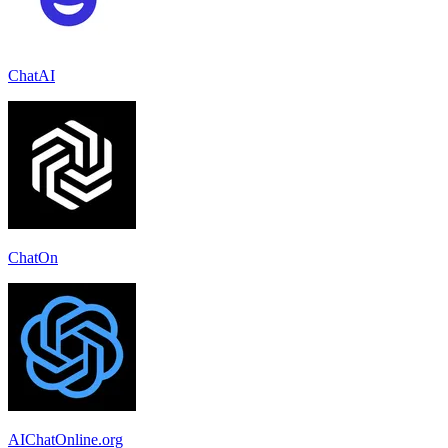
ChatAI
ChatOn
AIChatOnline.org