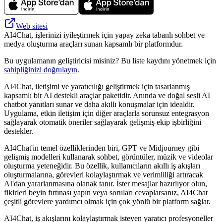
Web sitesi
AI4Chat, işlerinizi iyileştirmek için yapay zeka tabanlı sohbet ve
medya oluşturma araçları sunan kapsamlı bir platformdur.
Bu uygulamanın geliştiricisi misiniz? Bu liste kaydını yönetmek için
sahipliğinizi doğrulayın
.
AI4Chat, iletişimi ve yaratıcılığı geliştirmek için tasarlanmış
kapsamlı bir AI destekli araçlar paketidir. Anında ve doğal sesli AI
chatbot yanıtları sunar ve daha akıllı konuşmalar için idealdir.
Uygulama, etkin iletişim için diğer araçlarla sorunsuz entegrasyon
sağlayarak otomatik öneriler sağlayarak gelişmiş ekip işbirliğini
destekler.
AI4Chat'in temel özelliklerinden biri, GPT ve Midjourney gibi
gelişmiş modelleri kullanarak sohbet, görüntüler, müzik ve videolar
oluşturma yeteneğidir. Bu özellik, kullanıcıların akıllı iş akışları
oluşturmalarına, görevleri kolaylaştırmak ve verimliliği artıracak
AI'dan yararlanmasına olanak tanır. İster mesajlar hazırlıyor olun,
fikirleri beyin fırtınası yapın veya soruları cevaplarsanız, AI4Chat
çeşitli görevlere yardımcı olmak için çok yönlü bir platform sağlar.
AI4Chat, iş akışlarını kolaylaştırmak isteyen yaratıcı profesyoneller