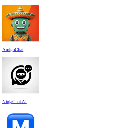
AmigoChat
NinjaChat AI