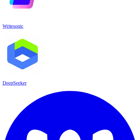
Writesonic
DeepSeeker