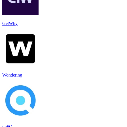
GetWhy
Wondering
unitQ