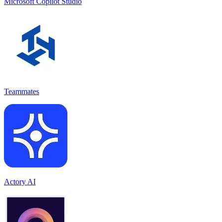
Microsoft Copilot Studio
Teammates
Actory AI