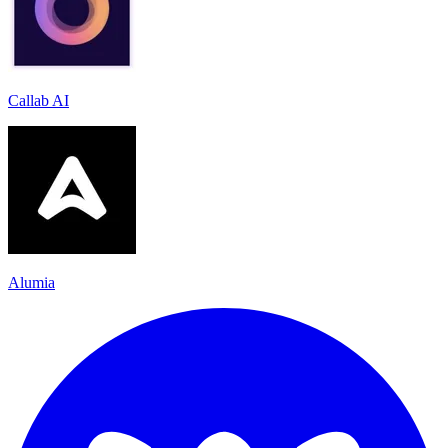
Callab AI
Alumia