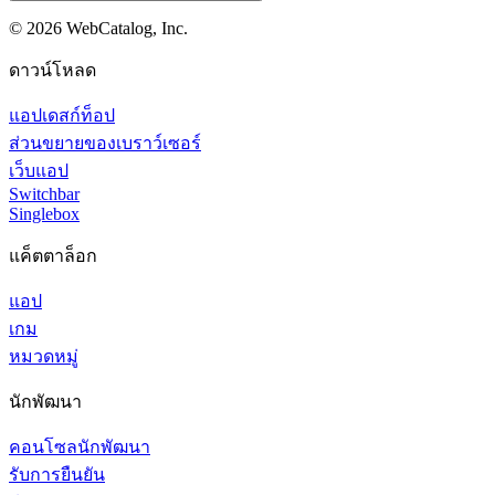
©
2026
WebCatalog, Inc.
ดาวน์โหลด
แอปเดสก์ท็อป
ส่วนขยายของเบราว์เซอร์
เว็บแอป
Switchbar
Singlebox
แค็ตตาล็อก
แอป
เกม
หมวดหมู่
นักพัฒนา
คอนโซลนักพัฒนา
รับการยืนยัน