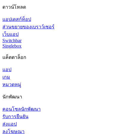
ดาวน์โหลด
แอปเดสก์ท็อป
ส่วนขยายของเบราว์เซอร์
เว็บแอป
Switchbar
Singlebox
แค็ตตาล็อก
แอป
เกม
หมวดหมู่
นักพัฒนา
คอนโซลนักพัฒนา
รับการยืนยัน
ส่งแอป
ลงโฆษณา