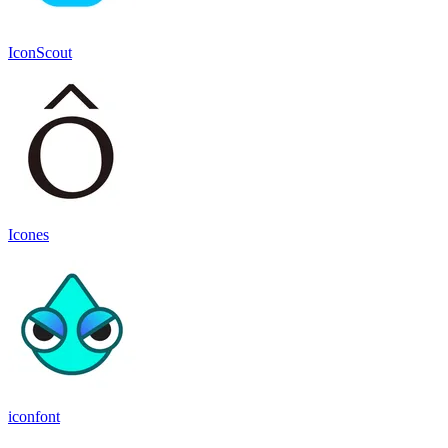
IconScout
Icones
iconfont