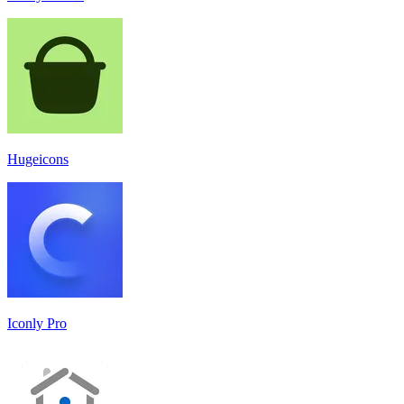
Hugeicons
Iconly Pro