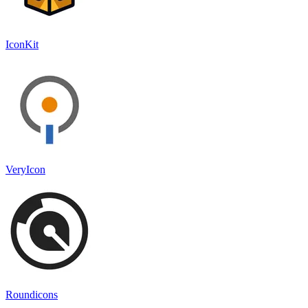
IconKit
VeryIcon
Roundicons