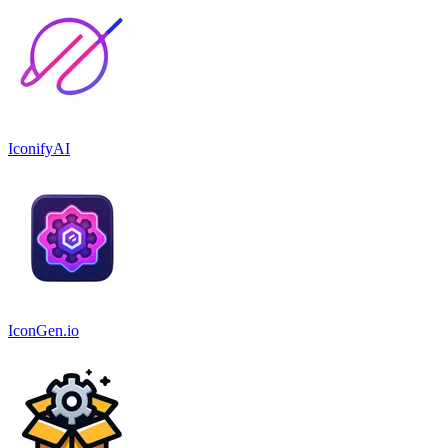
IconifyAI
IconGen.io