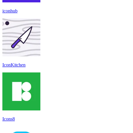
iconhub
IconKitchen
Icons8