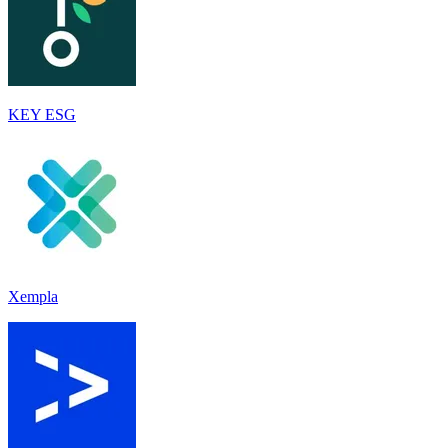
KEY ESG
Xempla