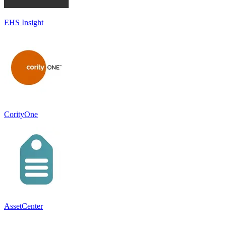
EHS Insight
CorityOne
AssetCenter