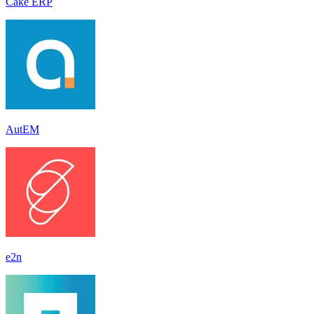
Cake ERP
AutEM
e2n