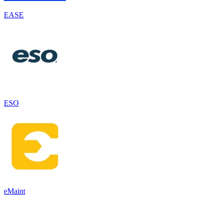
EASE
ESO
eMaint