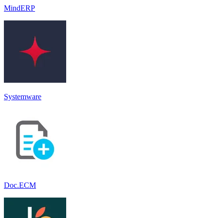
MindERP
Systemware
Doc.ECM