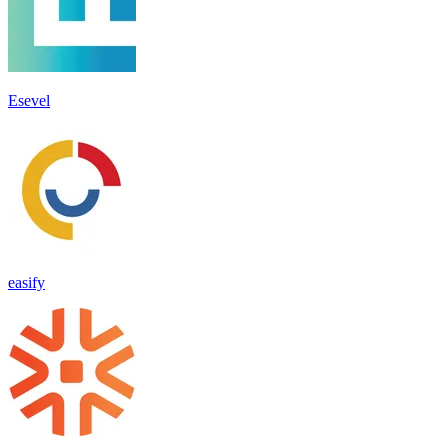
Esevel
easify