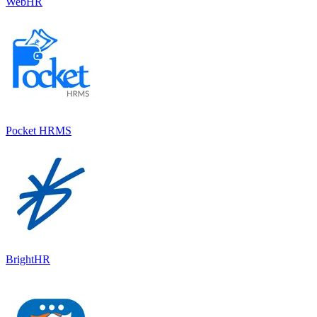
WebHR
Pocket HRMS
BrightHR