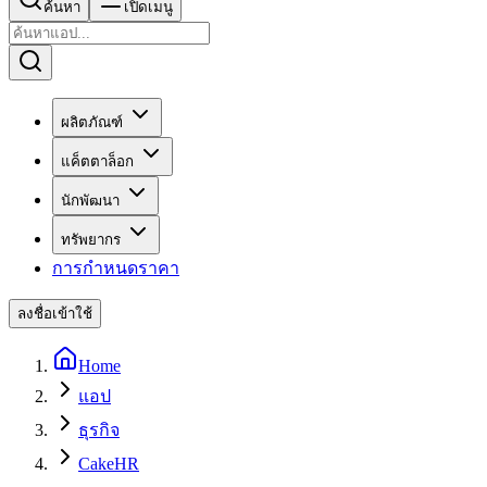
ค้นหา
เปิดเมนู
ผลิตภัณฑ์
แค็ตตาล็อก
นักพัฒนา
ทรัพยากร
การกำหนดราคา
ลงชื่อเข้าใช้
Home
แอป
ธุรกิจ
CakeHR