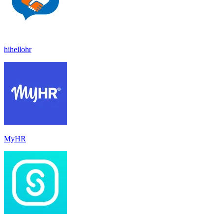
hihellohr
MyHR