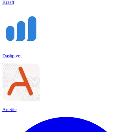
Kraaft
Dashpivot
ArcSite