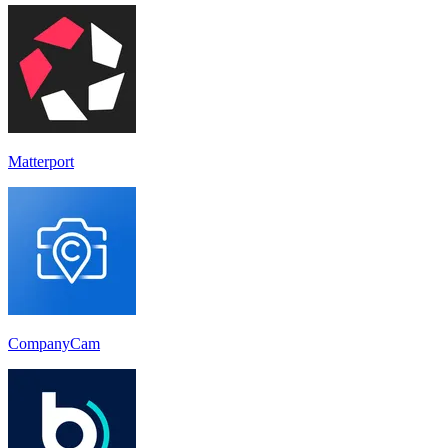
Matterport
CompanyCam