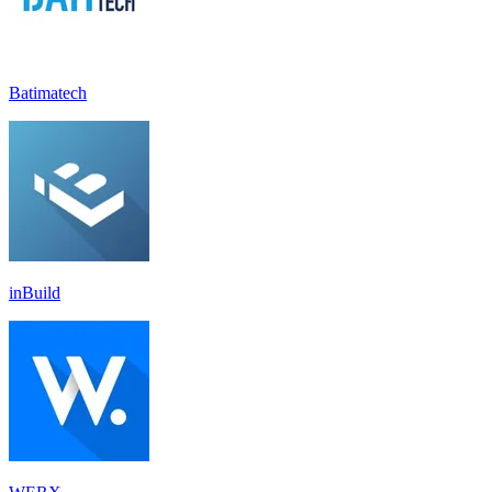
Batimatech
inBuild