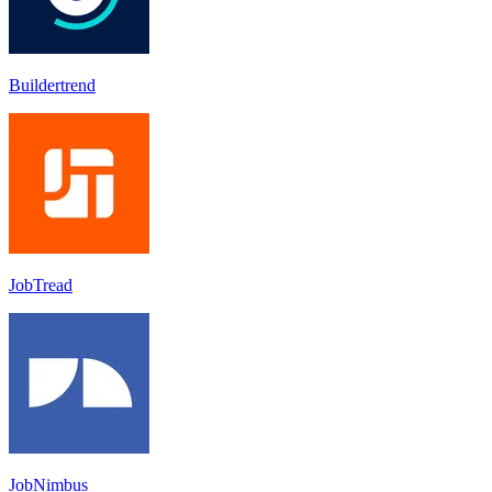
Buildertrend
JobTread
JobNimbus