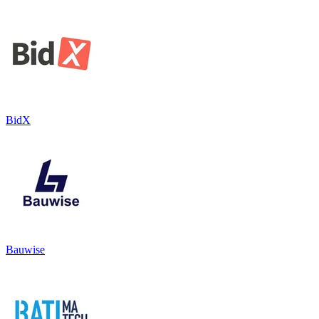
BidX
Bauwise