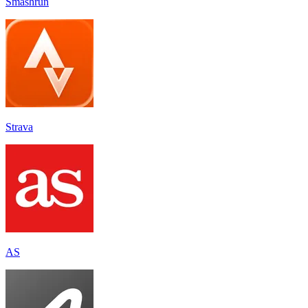
Smashrun
Strava
AS