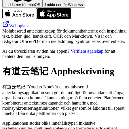
Ladda ner för macOS
Ladda ner för Windows
Webbplats
Molnbaserad anteckningsapp för dokumenthantering och inspelning:
text, bilder, ljud, handskrift, OCR och Markdown. Visar och
redigerar Office/PDF utan nedladdning, synkroniseras över enheter.
Är du utvecklaren av den här appen?
Verifiera ägarskap
för att
hantera den här listningen.
有道云笔记 Appbeskrivning
有道云笔记 (Youdao Note) är en molnbaserad
anteckningsapplikation som gör det möjligt för användare att fånga,
organisera och komma åt anteckningar på flera enheter. Plattformen
kombinerar anteckningsskapande och hantering med
molnsynkroniseringsfunktioner, vilket ger sömlös åtkomst till sparat
innehåll från olika plattformar och platser.
Applikationen stöder olika innehållstyper, inklusive
textanteckningar, multimediabilagor och formaterade dokument.