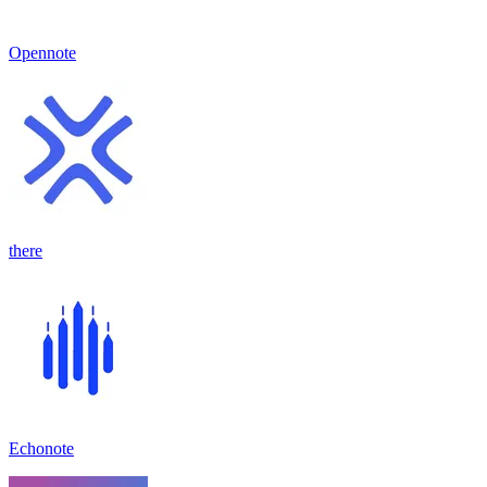
Opennote
there
Echonote