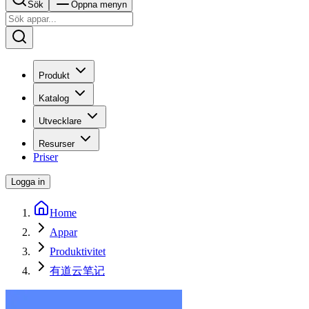
Sök
Öppna menyn
Produkt
Katalog
Utvecklare
Resurser
Priser
Logga in
Home
Appar
Produktivitet
有道云笔记