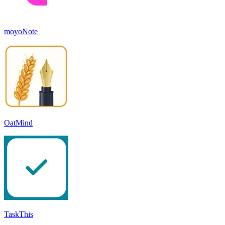
moyoNote
OatMind
TaskThis