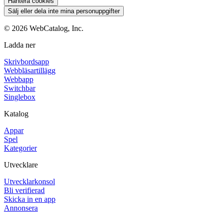
Hantera cookies
Sälj eller dela inte mina personuppgifter
©
2026
WebCatalog, Inc.
Ladda ner
Skrivbordsapp
Webbläsartillägg
Webbapp
Switchbar
Singlebox
Katalog
Appar
Spel
Kategorier
Utvecklare
Utvecklarkonsol
Bli verifierad
Skicka in en app
Annonsera