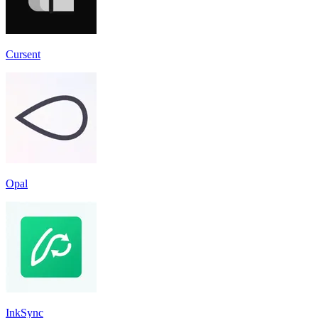
Cursent
Opal
InkSync