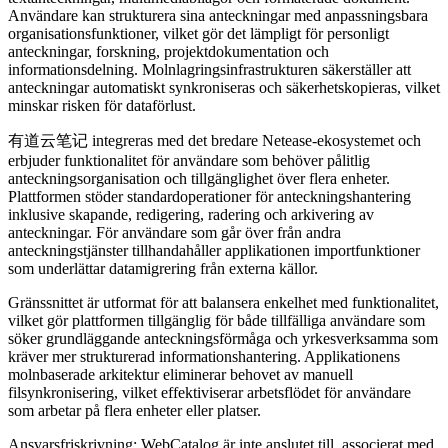
Användare kan strukturera sina anteckningar med anpassningsbara
organisationsfunktioner, vilket gör det lämpligt för personligt
anteckningar, forskning, projektdokumentation och
informationsdelning. Molnlagringsinfrastrukturen säkerställer att
anteckningar automatiskt synkroniseras och säkerhetskopieras, vilket
minskar risken för dataförlust.
有道云笔记 integreras med det bredare Netease-ekosystemet och
erbjuder funktionalitet för användare som behöver pålitlig
anteckningsorganisation och tillgänglighet över flera enheter.
Plattformen stöder standardoperationer för anteckningshantering
inklusive skapande, redigering, radering och arkivering av
anteckningar. För användare som går över från andra
anteckningstjänster tillhandahåller applikationen importfunktioner
som underlättar datamigrering från externa källor.
Gränssnittet är utformat för att balansera enkelhet med funktionalitet,
vilket gör plattformen tillgänglig för både tillfälliga användare som
söker grundläggande anteckningsförmåga och yrkesverksamma som
kräver mer strukturerad informationshantering. Applikationens
molnbaserade arkitektur eliminerar behovet av manuell
filsynkronisering, vilket effektiviserar arbetsflödet för användare
som arbetar på flera enheter eller platser.
Ansvarsfriskrivning: WebCatalog är inte anslutet till, associerat med,