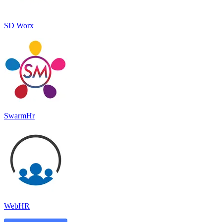
SD Worx
SwarmHr
WebHR