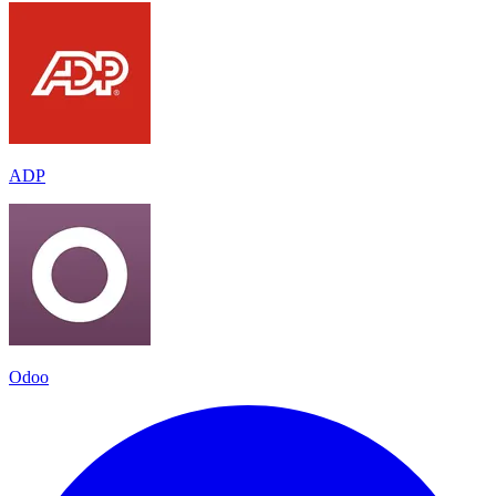
ADP
Odoo