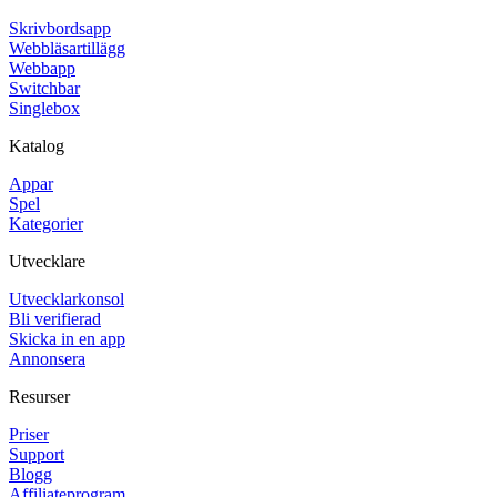
Skrivbordsapp
Webbläsartillägg
Webbapp
Switchbar
Singlebox
Katalog
Appar
Spel
Kategorier
Utvecklare
Utvecklarkonsol
Bli verifierad
Skicka in en app
Annonsera
Resurser
Priser
Support
Blogg
Affiliateprogram