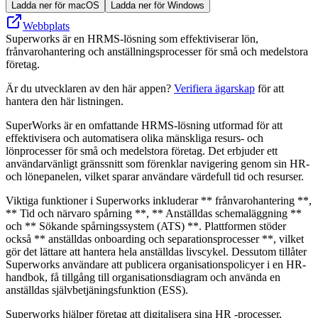
Ladda ner för macOS
Ladda ner för Windows
Webbplats
Superworks är en HRMS-lösning som effektiviserar lön,
frånvarohantering och anställningsprocesser för små och medelstora
företag.
Är du utvecklaren av den här appen?
Verifiera ägarskap
för att
hantera den här listningen.
SuperWorks är en omfattande HRMS-lösning utformad för att
effektivisera och automatisera olika mänskliga resurs- och
lönprocesser för små och medelstora företag. Det erbjuder ett
användarvänligt gränssnitt som förenklar navigering genom sin HR-
och lönepanelen, vilket sparar användare värdefull tid och resurser.
Viktiga funktioner i Superworks inkluderar ** frånvarohantering **,
** Tid och närvaro spårning **, ** Anställdas schemaläggning **
och ** Sökande spårningssystem (ATS) **. Plattformen stöder
också ** anställdas onboarding och separationsprocesser **, vilket
gör det lättare att hantera hela anställdas livscykel. Dessutom tillåter
Superworks användare att publicera organisationspolicyer i en HR-
handbok, få tillgång till organisationsdiagram och använda en
anställdas självbetjäningsfunktion (ESS).
Superworks hjälper företag att digitalisera sina HR -processer,