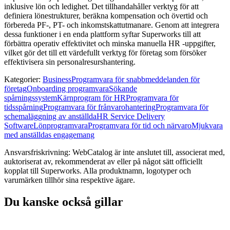
inklusive lön och ledighet. Det tillhandahåller verktyg för att
definiera lönestrukturer, beräkna kompensation och övertid och
förbereda PF-, PT- och inkomstskattutmanare. Genom att integrera
dessa funktioner i en enda plattform syftar Superworks till att
förbättra operativ effektivitet och minska manuella HR -uppgifter,
vilket gör det till ett värdefullt verktyg för företag som försöker
effektivisera sin personalresurshantering.
Kategorier
:
Business
Programvara för snabbmeddelanden för
företag
Onboarding programvara
Sökande
spårningssystem
Kärnprogram för HR
Programvara för
tidsspårning
Programvara för frånvarohantering
Programvara för
schemaläggning av anställda
HR Service Delivery
Software
Lönprogramvara
Programvara för tid och närvaro
Mjukvara
med anställdas engagemang
Ansvarsfriskrivning: WebCatalog är inte anslutet till, associerat med,
auktoriserat av, rekommenderat av eller på något sätt officiellt
kopplat till Superworks. Alla produktnamn, logotyper och
varumärken tillhör sina respektive ägare.
Du kanske också gillar