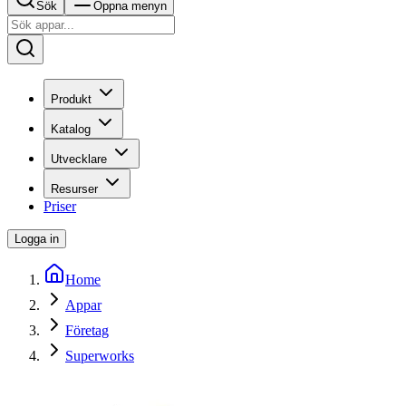
Sök
Öppna menyn
Produkt
Katalog
Utvecklare
Resurser
Priser
Logga in
Home
Appar
Företag
Superworks