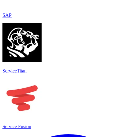
SAP
ServiceTitan
Service Fusion