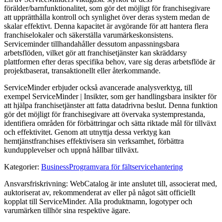
förälder/barnfunktionalitet, som gör det möjligt för franchisegivare
att upprätthålla kontroll och synlighet över deras system medan de
skalar effektivt. Denna kapacitet är avgörande för att hantera flera
franchiselokaler och säkerställa varumärkeskonsistens.
Serviceminder tillhandahåller dessutom anpassningsbara
arbetsflöden, vilket gör att franchisetjänster kan skräddarsy
plattformen efter deras specifika behov, vare sig deras arbetsflöde är
projektbaserat, transaktionellt eller återkommande.
ServiceMinder erbjuder också avancerade analysverktyg, till
exempel ServiceMinder | Insikter, som ger handlingsbara insikter för
att hjälpa franchisetjänster att fatta datadrivna beslut. Denna funktion
gör det möjligt för franchisegivare att övervaka systemprestanda,
identifiera områden för förbättringar och sätta riktade mål för tillväxt
och effektivitet. Genom att utnyttja dessa verktyg kan
hemtjänstfranchises effektivisera sin verksamhet, förbättra
kundupplevelser och uppnå hållbar tillväxt.
Kategorier
:
Business
Programvara för fältservicehantering
Ansvarsfriskrivning: WebCatalog är inte anslutet till, associerat med,
auktoriserat av, rekommenderat av eller på något sätt officiellt
kopplat till ServiceMinder. Alla produktnamn, logotyper och
varumärken tillhör sina respektive ägare.