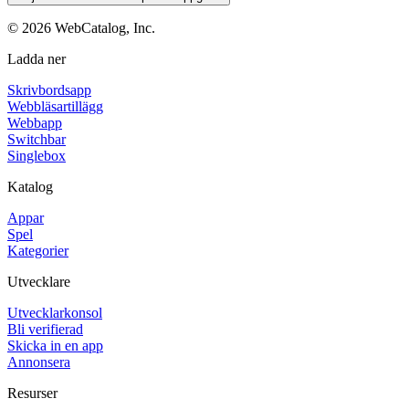
©
2026
WebCatalog, Inc.
Ladda ner
Skrivbordsapp
Webbläsartillägg
Webbapp
Switchbar
Singlebox
Katalog
Appar
Spel
Kategorier
Utvecklare
Utvecklarkonsol
Bli verifierad
Skicka in en app
Annonsera
Resurser