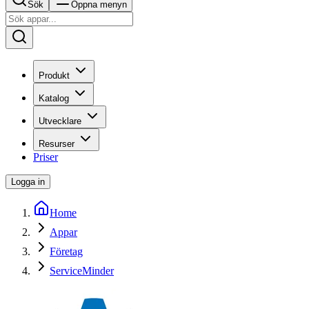
Sök
Öppna menyn
Produkt
Katalog
Utvecklare
Resurser
Priser
Logga in
Home
Appar
Företag
ServiceMinder