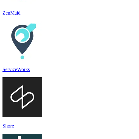
ZenMaid
ServiceWorks
Shore