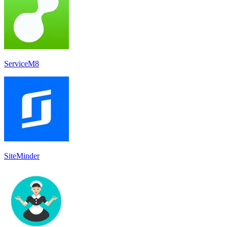
ServiceM8
SiteMinder