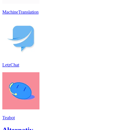
MachineTranslation
LetzChat
Teabot
Alternativ