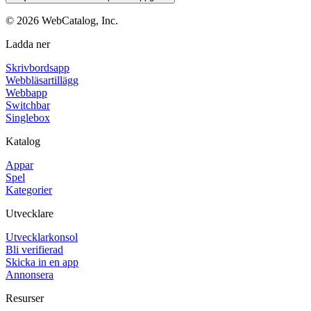
©
2026
WebCatalog, Inc.
Ladda ner
Skrivbordsapp
Webbläsartillägg
Webbapp
Switchbar
Singlebox
Katalog
Appar
Spel
Kategorier
Utvecklare
Utvecklarkonsol
Bli verifierad
Skicka in en app
Annonsera
Resurser