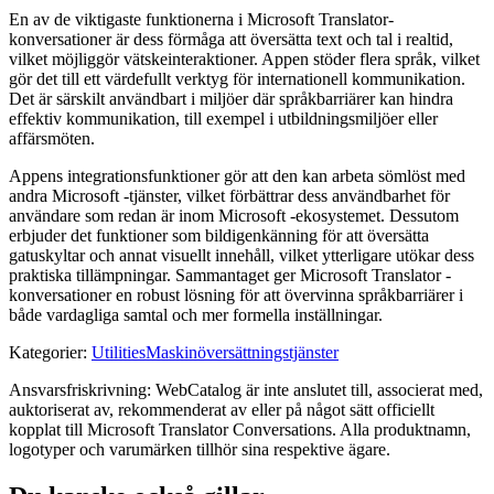
En av de viktigaste funktionerna i Microsoft Translator-
konversationer är dess förmåga att översätta text och tal i realtid,
vilket möjliggör vätskeinteraktioner. Appen stöder flera språk, vilket
gör det till ett värdefullt verktyg för internationell kommunikation.
Det är särskilt användbart i miljöer där språkbarriärer kan hindra
effektiv kommunikation, till exempel i utbildningsmiljöer eller
affärsmöten.
Appens integrationsfunktioner gör att den kan arbeta sömlöst med
andra Microsoft -tjänster, vilket förbättrar dess användbarhet för
användare som redan är inom Microsoft -ekosystemet. Dessutom
erbjuder det funktioner som bildigenkänning för att översätta
gatuskyltar och annat visuellt innehåll, vilket ytterligare utökar dess
praktiska tillämpningar. Sammantaget ger Microsoft Translator -
konversationer en robust lösning för att övervinna språkbarriärer i
både vardagliga samtal och mer formella inställningar.
Kategorier
:
Utilities
Maskinöversättningstjänster
Ansvarsfriskrivning: WebCatalog är inte anslutet till, associerat med,
auktoriserat av, rekommenderat av eller på något sätt officiellt
kopplat till Microsoft Translator Conversations. Alla produktnamn,
logotyper och varumärken tillhör sina respektive ägare.