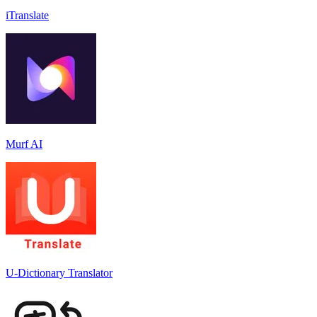
iTranslate
Murf AI
U-Dictionary Translator